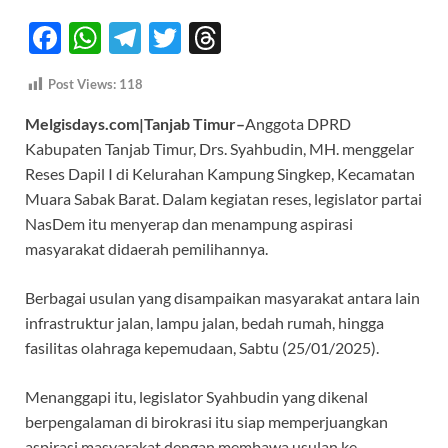
F
W
T
T
T
ac
h
el
w
hr
Post Views:
118
e
at
e
itt
e
Melgisdays.com|Tanjab Timur–
Anggota DPRD
b
s
gr
er
a
Kabupaten Tanjab Timur, Drs. Syahbudin, MH. menggelar
o
A
a
ds
Reses Dapil I di Kelurahan Kampung Singkep, Kecamatan
o
p
m
Muara Sabak Barat. Dalam kegiatan reses, legislator partai
k
p
NasDem itu menyerap dan menampung aspirasi
masyarakat didaerah pemilihannya.
Berbagai usulan yang disampaikan masyarakat antara lain
infrastruktur jalan, lampu jalan, bedah rumah, hingga
fasilitas olahraga kepemudaan, Sabtu (25/01/2025).
Menanggapi itu, legislator Syahbudin yang dikenal
berpengalaman di birokrasi itu siap memperjuangkan
aspirasi masyarakat dengan membawa usulan ke