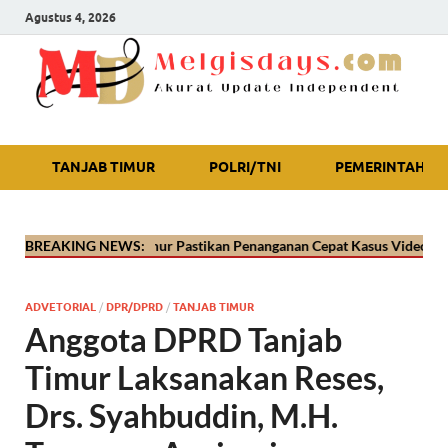
Agustus 4, 2026
Akurat Update Independent
TANJAB TIMUR
POLRI/TNI
PEMERINTAH
res Tanjab Timur Pastikan Penanganan Cepat Kasus Video Viral Oknum 
BREAKING NEWS:
ADVETORIAL
/
DPR/DPRD
/
TANJAB TIMUR
Anggota DPRD Tanjab
Timur Laksanakan Reses,
Drs. Syahbuddin, M.H.