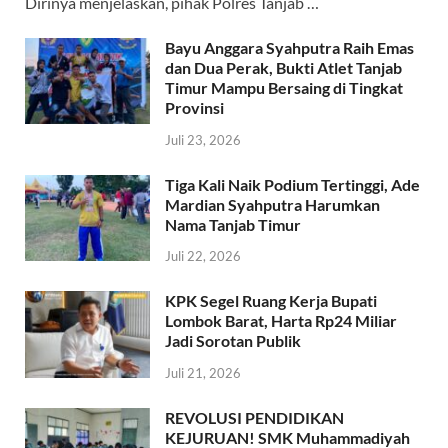
Dirinya menjelaskan, pihak Polres Tanjab …
o
p
m
k
p
Bayu Anggara Syahputra Raih Emas
dan Dua Perak, Bukti Atlet Tanjab
Timur Mampu Bersaing di Tingkat
Provinsi
Juli 23, 2026
Tiga Kali Naik Podium Tertinggi, Ade
Mardian Syahputra Harumkan
Nama Tanjab Timur
Juli 22, 2026
KPK Segel Ruang Kerja Bupati
Lombok Barat, Harta Rp24 Miliar
Jadi Sorotan Publik
Juli 21, 2026
REVOLUSI PENDIDIKAN
KEJURUAN! SMK Muhammadiyah