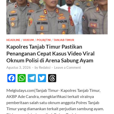
HEADLINE
/
HUKUM
/
POLRI/TNI
/
TANJAB TIMUR
Kapolres Tanjab Timur Pastikan
Penanganan Cepat Kasus Video Viral
Oknum Polisi di Arena Sabung Ayam
Agustus 3, 2026
-
by
Redaksi
-
Leave a Comment
F
W
T
T
T
ac
h
el
w
hr
Melgisdays.com|Tanjab Timur- Kapolres Tanjab Timur,
e
at
e
itt
e
AKBP Ade Candra, mengklarifikasi terkait viralnya
b
s
gr
er
a
pemberitaan salah satu oknum anggota Polres Tanjab
o
A
a
ds
Timur yang diamankan terkait perjudian sambung ayam.