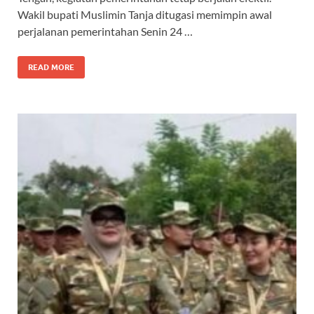
o
A
a
ds
Wakil bupati Muslimin Tanja ditugasi memimpin awal
perjalanan pemerintahan Senin 24 …
o
p
m
k
p
READ MORE