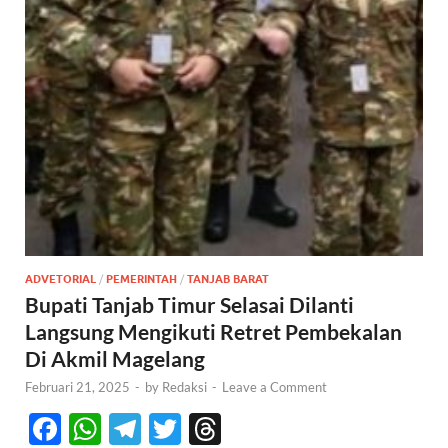
ADVETORIAL
/
PEMERINTAH
/
TANJAB BARAT
Bupati Tanjab Timur Selasai Dilanti
Langsung Mengikuti Retret Pembekalan
Di Akmil Magelang
Februari 21, 2025
-
by
Redaksi
-
Leave a Comment
F
W
T
T
T