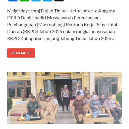
ac
h
el
w
hr
Melgisdays.com|Tanjab Timur –Ketua beserta Anggota
e
at
e
itt
e
DPRD Dapil I hadiri Musyawarah Perencanaan
b
s
gr
er
a
Pembangunan (Musrenbang) Rencana Kerja Pemerintah
o
A
a
ds
Daerah (RKPD) Tahun 2025 dalam rangka penyusunan
RKPD Kabupaten Tanjung Jabung Timur Tahun 2026 …
o
p
m
k
p
READ MORE