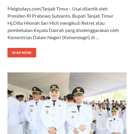
ac
h
el
w
hr
Melgisdays.com|Tanjab Timur– Usai dilantik oleh
e
at
e
itt
e
Presiden RI Prabowo Subianto, Bupati Tanjab Timur
b
s
gr
er
a
Hj.Dilla Hikmah Sari Hich mengikuti Retret atau
o
A
a
ds
pembekalan Kepala Daerah yang diselenggarakan oleh
Kementrian Dalam Negeri (Kemendagri) di …
o
p
m
k
p
READ MORE