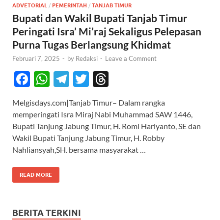
ADVETORIAL
/
PEMERINTAH
/
TANJAB TIMUR
Bupati dan Wakil Bupati Tanjab Timur
Peringati Isra’ Mi’raj Sekaligus Pelepasan
Purna Tugas Berlangsung Khidmat
Februari 7, 2025
-
by
Redaksi
-
Leave a Comment
F
W
T
T
T
ac
h
el
w
hr
Melgisdays.com|Tanjab Timur– Dalam rangka
e
at
e
itt
e
memperingati Isra Miraj Nabi Muhammad SAW 1446,
b
s
gr
er
a
Bupati Tanjung Jabung Timur, H. Romi Hariyanto, SE dan
o
A
a
ds
Wakil Bupati Tanjung Jabung Timur, H. Robby
Nahliansyah,SH. bersama masyarakat …
o
p
m
k
p
READ MORE
BERITA TERKINI