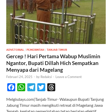
ADVETORIAL
/
PEMERINTAH
/
TANJAB TIMUR
Gercep ! Hari Pertama Wabup Muslimin
Ngantor, Bupati Dillah Hich Sempatkan
Menyapa dari Magelang
Februari 24, 2025
-
by
Redaksi
-
Leave a Comment
F
W
T
T
T
ac
h
el
w
hr
Melgisdays.com|Tanjab Timur- Walaupun Bupati Tanjung
e
at
e
itt
e
Jabung Timur masih mengikuti retreat di Magelang Jawa
b
s
gr
er
a
Tengah, kegiatan pemerintahan tetap berjalan efektif.