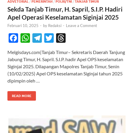
ADVETORIAL
/
PEMERINTAH
/
POLRI/TNI
/
TANJAB TIMUR
Sekda Tanjab Timur, H. Sapril, S.I.P. Hadiri
Apel Operasi Keselamatan Siginjai 2025
Februari 10, 2025
-
by
Redaksi
-
Leave a Comment
F
W
T
T
T
ac
h
el
w
hr
Melgisdays.com|Tanjab Timur– Sekretaris Daerah Tanjung
e
at
e
itt
e
Jabung Timur, H. Sapril. S.I.P. hadir Apel OPS keselamatan
b
s
gr
er
a
Siginjai 2025. Dilapangan Mapolres Tanjab Timur, Senin
o
A
a
ds
(10/02/2025) Apel OPS keselamatan Siginjai tahun 2025
dipimpin oleh …
o
p
m
k
p
READ MORE