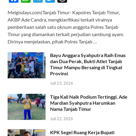
ac
h
el
w
hr
Melgisdays.com|Tanjab Timur- Kapolres Tanjab Timur,
e
at
e
itt
e
AKBP Ade Candra, mengklarifikasi terkait viralnya
b
s
gr
er
a
pemberitaan salah satu oknum anggota Polres Tanjab
o
A
a
ds
Timur yang diamankan terkait perjudian sambung ayam.
Dirinya menjelaskan, pihak Polres Tanjab …
o
p
m
k
p
Bayu Anggara Syahputra Raih Emas
dan Dua Perak, Bukti Atlet Tanjab
Timur Mampu Bersaing di Tingkat
Provinsi
Juli 23, 2026
Tiga Kali Naik Podium Tertinggi, Ade
Mardian Syahputra Harumkan
Nama Tanjab Timur
Juli 22, 2026
KPK Segel Ruang Kerja Bupati