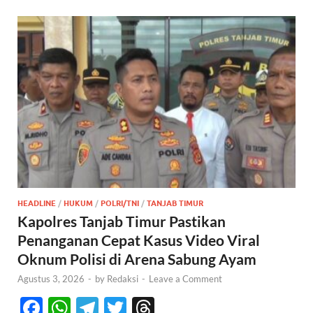
HEADLINE
/
HUKUM
/
POLRI/TNI
/
TANJAB TIMUR
Kapolres Tanjab Timur Pastikan
Penanganan Cepat Kasus Video Viral
Oknum Polisi di Arena Sabung Ayam
Agustus 3, 2026
-
by
Redaksi
-
Leave a Comment
F
W
T
T
T