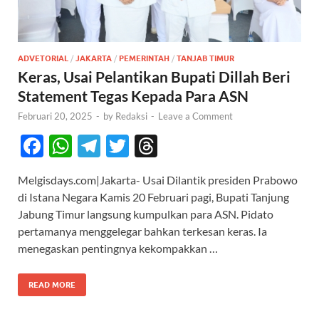
ADVETORIAL
/
JAKARTA
/
PEMERINTAH
/
TANJAB TIMUR
Keras, Usai Pelantikan Bupati Dillah Beri
Statement Tegas Kepada Para ASN
Februari 20, 2025
-
by
Redaksi
-
Leave a Comment
F
W
T
T
T
ac
h
el
w
hr
Melgisdays.com|Jakarta- Usai Dilantik presiden Prabowo
e
at
e
itt
e
di Istana Negara Kamis 20 Februari pagi, Bupati Tanjung
b
s
gr
er
a
Jabung Timur langsung kumpulkan para ASN. Pidato
o
A
a
ds
pertamanya menggelegar bahkan terkesan keras. Ia
menegaskan pentingnya kekompakkan …
o
p
m
k
p
READ MORE