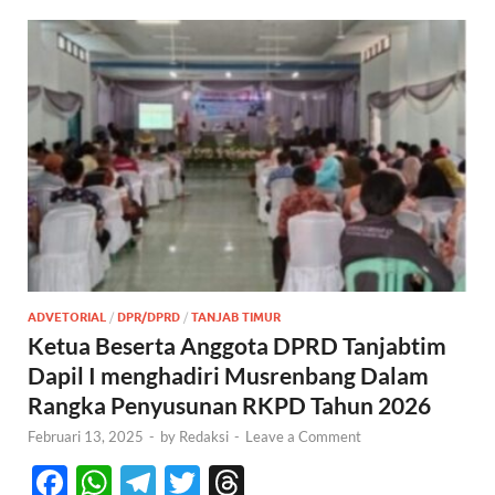
ADVETORIAL
/
DPR/DPRD
/
TANJAB TIMUR
Ketua Beserta Anggota DPRD Tanjabtim
Dapil I menghadiri Musrenbang Dalam
Rangka Penyusunan RKPD Tahun 2026
Februari 13, 2025
-
by
Redaksi
-
Leave a Comment
F
W
T
T
T