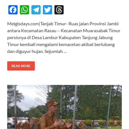
F
W
T
T
T
ac
h
el
w
hr
Melgisdays.com|Tanjab Timur- Ruas jalan Provinsi Jambi
e
at
e
itt
e
antara Kecamatan Rasau – Kecanatan Muarasabak Timur
b
s
gr
er
a
persisnya di Desa Lambur Kabupaten Tanjung Jabung
o
A
a
ds
Timur kembali mengalami kemacetan akibat berlubang
dan diguyur hujan. Sejumlah …
o
p
m
k
p
READ MORE