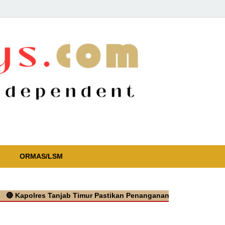
ORMAS/LSM
polres Tanjab Timur Pastikan Penanganan Cepat Kasus Video Vir