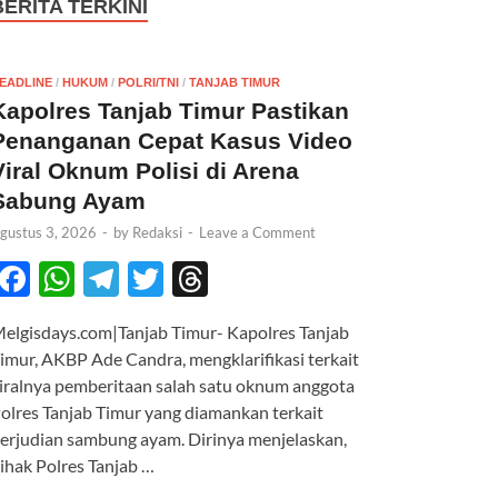
BERITA TERKINI
EADLINE
/
HUKUM
/
POLRI/TNI
/
TANJAB TIMUR
Kapolres Tanjab Timur Pastikan
Penanganan Cepat Kasus Video
Viral Oknum Polisi di Arena
Sabung Ayam
gustus 3, 2026
-
by
Redaksi
-
Leave a Comment
F
W
T
T
T
ac
h
el
w
hr
elgisdays.com|Tanjab Timur- Kapolres Tanjab
e
at
e
itt
e
imur, AKBP Ade Candra, mengklarifikasi terkait
b
s
gr
er
a
iralnya pemberitaan salah satu oknum anggota
o
A
a
ds
olres Tanjab Timur yang diamankan terkait
erjudian sambung ayam. Dirinya menjelaskan,
o
p
m
ihak Polres Tanjab …
k
p