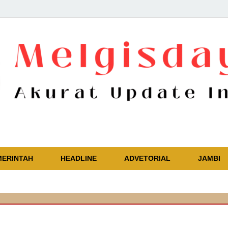
Akurat Update Independent
MERINTAH
HEADLINE
ADVETORIAL
JAMBI
🔴
Ka