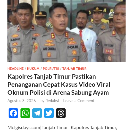
HEADLINE
/
HUKUM
/
POLRI/TNI
/
TANJAB TIMUR
Kapolres Tanjab Timur Pastikan
Penanganan Cepat Kasus Video Viral
Oknum Polisi di Arena Sabung Ayam
Agustus 3, 2026
-
by
Redaksi
-
Leave a Comment
F
W
T
T
T
ac
h
el
w
hr
Melgisdays.com|Tanjab Timur- Kapolres Tanjab Timur,
e
at
e
itt
e