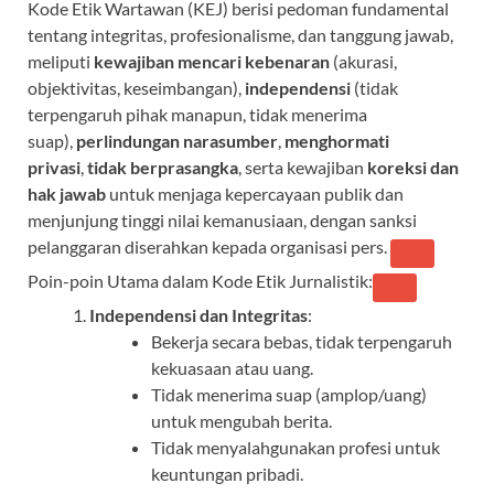
Kode Etik Wartawan (KEJ) berisi pedoman fundamental
e
at
e
itt
e
tentang integritas, profesionalisme, dan tanggung jawab,
b
s
gr
er
a
meliputi
kewajiban mencari kebenaran
(akurasi,
o
A
a
ds
objektivitas, keseimbangan),
independensi
(tidak
terpengaruh pihak manapun, tidak menerima
o
p
m
suap),
perlindungan narasumber
,
menghormati
k
p
privasi
,
tidak berprasangka
, serta kewajiban
koreksi dan
hak jawab
untuk menjaga kepercayaan publik dan
menjunjung tinggi nilai kemanusiaan, dengan sanksi
pelanggaran diserahkan kepada organisasi pers.
Poin-poin Utama dalam Kode Etik Jurnalistik:
Independensi dan Integritas
:
Bekerja secara bebas, tidak terpengaruh
kekuasaan atau uang.
Tidak menerima suap (amplop/uang)
untuk mengubah berita.
Tidak menyalahgunakan profesi untuk
keuntungan pribadi.