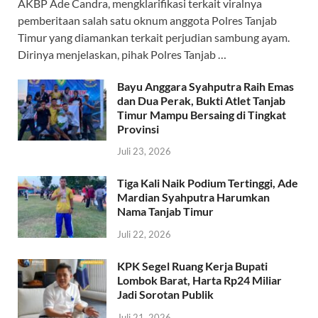
AKBP Ade Candra, mengklarifikasi terkait viralnya
b
s
gr
er
a
pemberitaan salah satu oknum anggota Polres Tanjab
o
A
a
ds
Timur yang diamankan terkait perjudian sambung ayam.
Dirinya menjelaskan, pihak Polres Tanjab …
o
p
m
k
p
Bayu Anggara Syahputra Raih Emas
dan Dua Perak, Bukti Atlet Tanjab
Timur Mampu Bersaing di Tingkat
Provinsi
Juli 23, 2026
Tiga Kali Naik Podium Tertinggi, Ade
Mardian Syahputra Harumkan
Nama Tanjab Timur
Juli 22, 2026
KPK Segel Ruang Kerja Bupati
Lombok Barat, Harta Rp24 Miliar
Jadi Sorotan Publik
Juli 21, 2026