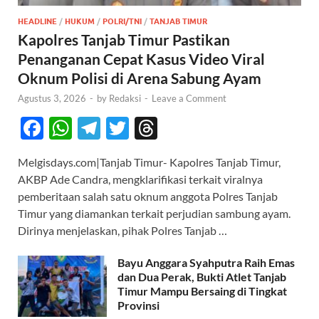
HEADLINE
/
HUKUM
/
POLRI/TNI
/
TANJAB TIMUR
Kapolres Tanjab Timur Pastikan
Penanganan Cepat Kasus Video Viral
Oknum Polisi di Arena Sabung Ayam
Agustus 3, 2026
-
by
Redaksi
-
Leave a Comment
F
W
T
T
T
ac
h
el
w
hr
Melgisdays.com|Tanjab Timur- Kapolres Tanjab Timur,
e
at
e
itt
e
AKBP Ade Candra, mengklarifikasi terkait viralnya
b
s
gr
er
a
pemberitaan salah satu oknum anggota Polres Tanjab
o
A
a
ds
Timur yang diamankan terkait perjudian sambung ayam.
Dirinya menjelaskan, pihak Polres Tanjab …
o
p
m
k
p
Bayu Anggara Syahputra Raih Emas
dan Dua Perak, Bukti Atlet Tanjab
Timur Mampu Bersaing di Tingkat
Provinsi