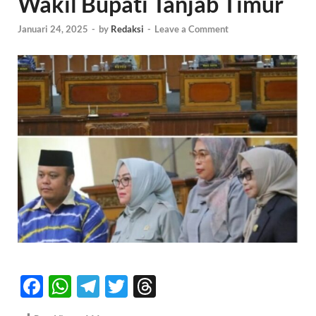
Wakil Bupati Tanjab Timur
Januari 24, 2025
-
by
Redaksi
-
Leave a Comment
F
W
T
T
T
ac
h
el
w
hr