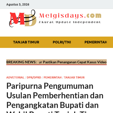
Agustus 3, 2026
Akurat Update Independent
TANJAB TIMUR
POLRI/TNI
PEMERINTAH
es Tanjab Timur Pastikan Penanganan Cepat Kasus Video Viral Oknum P
BREAKING NEWS:
ADVETORIAL
/
DPR/DPRD
/
PEMERINTAH
/
TANJAB TIMUR
Paripurna Pengumuman
Usulan Pemberhentian dan
Pengangkatan Bupati dan