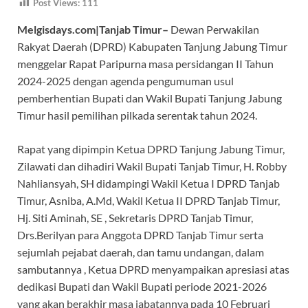
Post Views:
111
e
at
e
itt
e
Melgisdays.com|Tanjab Timur–
Dewan Perwakilan
b
s
gr
er
a
Rakyat Daerah (DPRD) Kabupaten Tanjung Jabung Timur
o
A
a
ds
menggelar Rapat Paripurna masa persidangan II Tahun
o
p
m
2024-2025 dengan agenda pengumuman usul
k
p
pemberhentian Bupati dan Wakil Bupati Tanjung Jabung
Timur hasil pemilihan pilkada serentak tahun 2024.
Rapat yang dipimpin Ketua DPRD Tanjung Jabung Timur,
Zilawati dan dihadiri Wakil Bupati Tanjab Timur, H. Robby
Nahliansyah, SH didampingi Wakil Ketua I DPRD Tanjab
Timur, Asniba, A.Md, Wakil Ketua II DPRD Tanjab Timur,
Hj. Siti Aminah, SE , Sekretaris DPRD Tanjab Timur,
Drs.Berilyan para Anggota DPRD Tanjab Timur serta
sejumlah pejabat daerah, dan tamu undangan, dalam
sambutannya , Ketua DPRD menyampaikan apresiasi atas
dedikasi Bupati dan Wakil Bupati periode 2021-2026
yang akan berakhir masa jabatannya pada 10 Februari