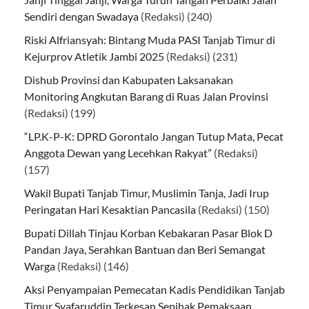
Sendiri dengan Swadaya
(Redaksi)
(240)
Riski Alfriansyah: Bintang Muda PASI Tanjab Timur di
Kejurprov Atletik Jambi 2025
(Redaksi)
(231)
Dishub Provinsi dan Kabupaten Laksanakan
Monitoring Angkutan Barang di Ruas Jalan Provinsi
(Redaksi)
(199)
“LP.K-P-K: DPRD Gorontalo Jangan Tutup Mata, Pecat
Anggota Dewan yang Lecehkan Rakyat”
(Redaksi)
(157)
Wakil Bupati Tanjab Timur, Muslimin Tanja, Jadi Irup
Peringatan Hari Kesaktian Pancasila
(Redaksi)
(150)
Bupati Dillah Tinjau Korban Kebakaran Pasar Blok D
Pandan Jaya, Serahkan Bantuan dan Beri Semangat
Warga
(Redaksi)
(146)
Aksi Penyampaian Pemecatan Kadis Pendidikan Tanjab
Timur Syafaruddin Terkesan Sepihak Pemaksaan