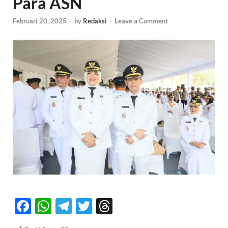
Para ASN
Februari 20, 2025
-
by
Redaksi
-
Leave a Comment
F
W
T
T
T
ac
h
el
w
hr