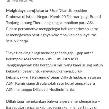
Post Views:
98
e
at
e
itt
e
Melgisdays.com|Jakarta-
Usai Dilantik presiden
b
s
gr
er
a
Prabowo di Istana Negara Kamis 20 Februari pagi, Bupati
o
A
a
ds
Tanjung Jabung Timur langsung kumpulkan para ASN.
o
p
m
Pidato pertamanya menggelegar bahkan terkesan keras.
k
p
Ia menegaskan pentingnya kekompakkan dan loyalitas
selain kinerja.
“Saya tidak ingin lagi mendengar ada gap – gap antar
kelompok ASN termasuk ibu – ibu istri ASN.
Tanggungjawab kita berat, visi misi yang kami usung butuh
kekuatan besar untuk mewujudkannya, buruk
kekompakkan kita semua,” tegas Dilla di hadapan ratusan
ASN, Kamis siang di aula salah satu hotel tempat para
ASN menunggu Dilla dan Muslimin Tanja.
Dillah juga menekankan bahwa ia gerah mendengar isu –
isu seputar rencana kabinet yang akan menyertainya di