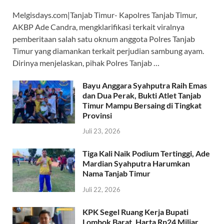
ac
h
el
w
hr
Melgisdays.com|Tanjab Timur- Kapolres Tanjab Timur,
e
at
e
itt
e
AKBP Ade Candra, mengklarifikasi terkait viralnya
b
s
gr
er
a
pemberitaan salah satu oknum anggota Polres Tanjab
o
A
a
ds
Timur yang diamankan terkait perjudian sambung ayam.
Dirinya menjelaskan, pihak Polres Tanjab …
o
p
m
k
p
Bayu Anggara Syahputra Raih Emas
dan Dua Perak, Bukti Atlet Tanjab
Timur Mampu Bersaing di Tingkat
Provinsi
Juli 23, 2026
Tiga Kali Naik Podium Tertinggi, Ade
Mardian Syahputra Harumkan
Nama Tanjab Timur
Juli 22, 2026
KPK Segel Ruang Kerja Bupati
Lombok Barat, Harta Rp24 Miliar