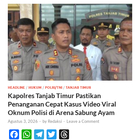
HEADLINE
/
HUKUM
/
POLRI/TNI
/
TANJAB TIMUR
Kapolres Tanjab Timur Pastikan
Penanganan Cepat Kasus Video Viral
Oknum Polisi di Arena Sabung Ayam
Agustus 3, 2026
-
by
Redaksi
-
Leave a Comment
F
W
T
T
T