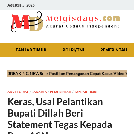
Agustus 5, 2026
Akurat Update Independent
TANJAB TIMUR
POLRI/TNI
PEMERINTAH
s Tanjab Timur Pastikan Penanganan Cepat Kasus Video Viral Oknum Po
BREAKING NEWS:
ADVETORIAL
/
JAKARTA
/
PEMERINTAH
/
TANJAB TIMUR
Keras, Usai Pelantikan
Bupati Dillah Beri
Statement Tegas Kepada