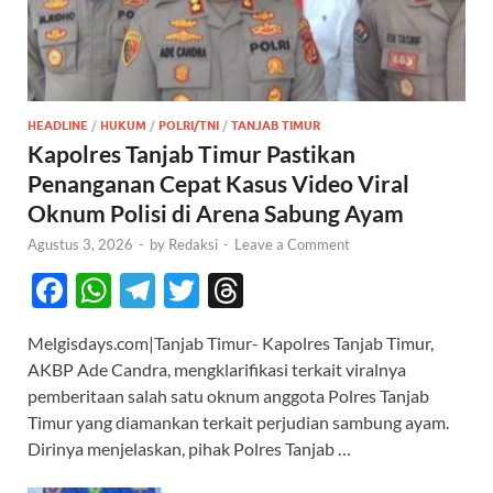
HEADLINE
/
HUKUM
/
POLRI/TNI
/
TANJAB TIMUR
Kapolres Tanjab Timur Pastikan
Penanganan Cepat Kasus Video Viral
Oknum Polisi di Arena Sabung Ayam
Agustus 3, 2026
-
by
Redaksi
-
Leave a Comment
F
W
T
T
T
ac
h
el
w
hr
Melgisdays.com|Tanjab Timur- Kapolres Tanjab Timur,
e
at
e
itt
e
AKBP Ade Candra, mengklarifikasi terkait viralnya
b
s
gr
er
a
pemberitaan salah satu oknum anggota Polres Tanjab
o
A
a
ds
Timur yang diamankan terkait perjudian sambung ayam.
Dirinya menjelaskan, pihak Polres Tanjab …
o
p
m