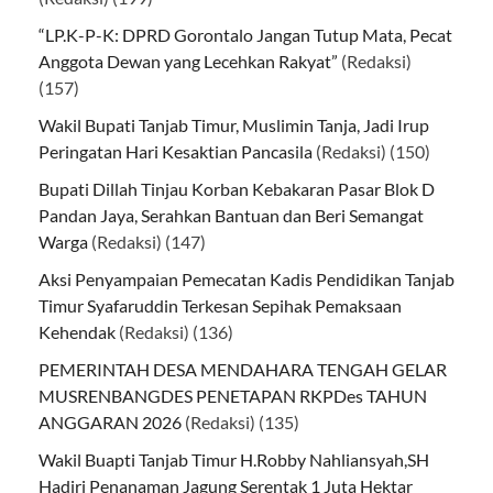
“LP.K-P-K: DPRD Gorontalo Jangan Tutup Mata, Pecat
Anggota Dewan yang Lecehkan Rakyat”
(Redaksi)
(157)
Wakil Bupati Tanjab Timur, Muslimin Tanja, Jadi Irup
Peringatan Hari Kesaktian Pancasila
(Redaksi)
(150)
Bupati Dillah Tinjau Korban Kebakaran Pasar Blok D
Pandan Jaya, Serahkan Bantuan dan Beri Semangat
Warga
(Redaksi)
(147)
Aksi Penyampaian Pemecatan Kadis Pendidikan Tanjab
Timur Syafaruddin Terkesan Sepihak Pemaksaan
Kehendak
(Redaksi)
(136)
PEMERINTAH DESA MENDAHARA TENGAH GELAR
MUSRENBANGDES PENETAPAN RKPDes TAHUN
ANGGARAN 2026
(Redaksi)
(135)
Wakil Buapti Tanjab Timur H.Robby Nahliansyah,SH
Hadiri Penanaman Jagung Serentak 1 Juta Hektar