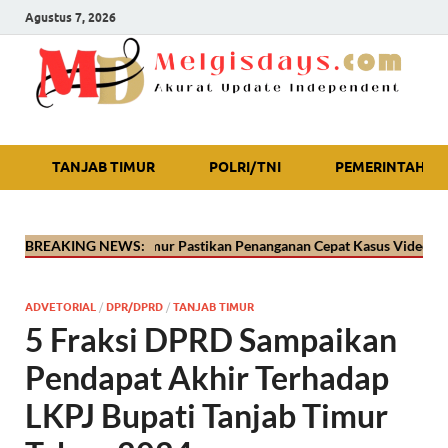
Agustus 7, 2026
Akurat Update Independent
TANJAB TIMUR
POLRI/TNI
PEMERINTAH
s Tanjab Timur Pastikan Penanganan Cepat Kasus Video Viral Oknum Po
BREAKING NEWS:
ADVETORIAL
/
DPR/DPRD
/
TANJAB TIMUR
5 Fraksi DPRD Sampaikan
Pendapat Akhir Terhadap
LKPJ Bupati Tanjab Timur