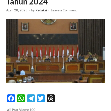
Tahun 2024
April 28, 2025
-
by
Redaksi
-
Leave a Comment
F
W
T
T
T
ac
h
el
w
hr
Post Views:
100