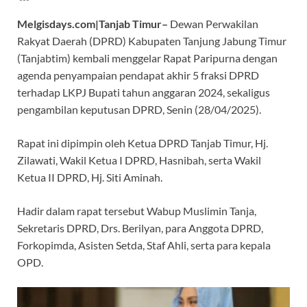
e
at
e
itt
e
Melgisdays.com|Tanjab Timur–
Dewan Perwakilan
b
s
gr
er
a
Rakyat Daerah (DPRD) Kabupaten Tanjung Jabung Timur
o
A
a
ds
(Tanjabtim) kembali menggelar Rapat Paripurna dengan
o
p
m
agenda penyampaian pendapat akhir 5 fraksi DPRD
k
p
terhadap LKPJ Bupati tahun anggaran 2024, sekaligus
pengambilan keputusan DPRD, Senin (28/04/2025).
Rapat ini dipimpin oleh Ketua DPRD Tanjab Timur, Hj.
Zilawati, Wakil Ketua I DPRD, Hasnibah, serta Wakil
Ketua II DPRD, Hj. Siti Aminah.
Hadir dalam rapat tersebut Wabup Muslimin Tanja,
Sekretaris DPRD, Drs. Berilyan, para Anggota DPRD,
Forkopimda, Asisten Setda, Staf Ahli, serta para kepala
OPD.