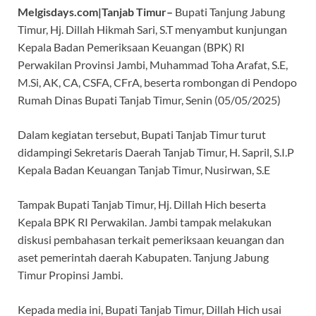
Melgisdays.com|Tanjab Timur–
Bupati Tanjung Jabung
b
s
gr
er
a
Timur, Hj. Dillah Hikmah Sari, S.T menyambut kunjungan
o
A
a
ds
Kepala Badan Pemeriksaan Keuangan (BPK) RI
o
p
m
Perwakilan Provinsi Jambi, Muhammad Toha Arafat, S.E,
k
p
M.Si, AK, CA, CSFA, CFrA, beserta rombongan di Pendopo
Rumah Dinas Bupati Tanjab Timur, Senin (05/05/2025)
Dalam kegiatan tersebut, Bupati Tanjab Timur turut
didampingi Sekretaris Daerah Tanjab Timur, H. Sapril, S.I.P
Kepala Badan Keuangan Tanjab Timur, Nusirwan, S.E
Tampak Bupati Tanjab Timur, Hj. Dillah Hich beserta
Kepala BPK RI Perwakilan. Jambi tampak melakukan
diskusi pembahasan terkait pemeriksaan keuangan dan
aset pemerintah daerah Kabupaten. Tanjung Jabung
Timur Propinsi Jambi.
Kepada media ini, Bupati Tanjab Timur, Dillah Hich usai