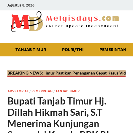
Agustus 8, 2026
Akurat Update Independent
TANJAB TIMUR
POLRI/TNI
PEMERINTAH
olres Tanjab Timur Pastikan Penanganan Cepat Kasus Video Viral Oknum
BREAKING NEWS:
ADVETORIAL
/
PEMERINTAH
/
TANJAB TIMUR
Bupati Tanjab Timur Hj.
Dillah Hikmah Sari, S.T
Menerima Kunjungan