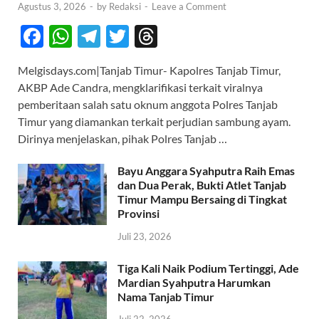
Agustus 3, 2026
-
by
Redaksi
-
Leave a Comment
F
W
T
T
T
ac
h
el
w
hr
Melgisdays.com|Tanjab Timur- Kapolres Tanjab Timur,
e
at
e
itt
e
AKBP Ade Candra, mengklarifikasi terkait viralnya
b
s
gr
er
a
pemberitaan salah satu oknum anggota Polres Tanjab
o
A
a
ds
Timur yang diamankan terkait perjudian sambung ayam.
Dirinya menjelaskan, pihak Polres Tanjab …
o
p
m
k
p
Bayu Anggara Syahputra Raih Emas
dan Dua Perak, Bukti Atlet Tanjab
Timur Mampu Bersaing di Tingkat
Provinsi
Juli 23, 2026
Tiga Kali Naik Podium Tertinggi, Ade
Mardian Syahputra Harumkan
Nama Tanjab Timur