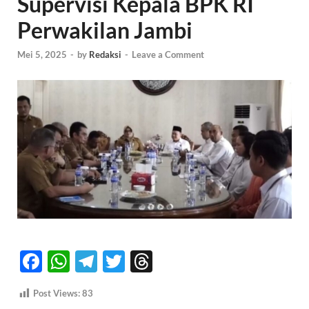
Supervisi Kepala BPK RI
Perwakilan Jambi
Mei 5, 2025
-
by
Redaksi
-
Leave a Comment
F
W
T
T
T
ac
h
el
w
hr
Post Views:
83
e
at
e
itt
e