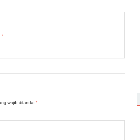
 →
ng wajib ditandai
*