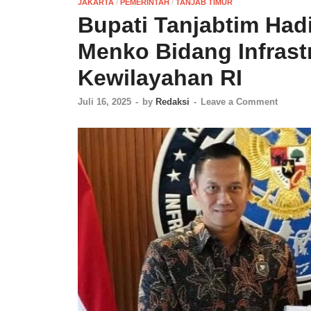
JAKARTA
/
PEMERINTAH
/
TANJAB TIMUR
Bupati Tanjabtim Had
Menko Bidang Infras
Kewilayahan RI
Juli 16, 2025
-
by
Redaksi
-
Leave a Comment