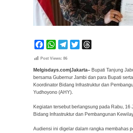
F
W
T
T
T
a
h
el
wi
hr
Post Views:
86
c
at
e
tt
e
Melgisdays.com|Jakarta–
Bupati Tanjung Jabu
e
s
gr
er
a
bersama Gubernur Jambi dan para Bupati serta
b
A
a
d
Koordinator Bidang Infrastruktur dan Pembang
o
p
m
s
Yudhoyono (AHY).
o
p
Kegiatan tersebut berlangsung pada Rabu, 16 
k
Bidang Infrastruktur dan Pembangunan Kewilay
Audiensi ini digelar dalam rangka membahas p