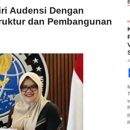
iri Audensi Dengan
truktur dan Pembangunan
H
A
M
T
v
P
p
p