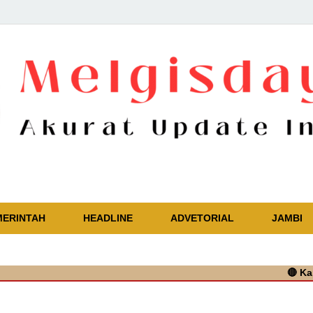
Akurat Update Independent
MERINTAH
HEADLINE
ADVETORIAL
JAMBI
🔴
Kapolres T