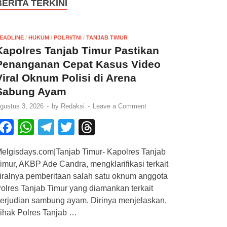
BERITA TERKINI
EADLINE
/
HUKUM
/
POLRI/TNI
/
TANJAB TIMUR
Kapolres Tanjab Timur Pastikan
Penanganan Cepat Kasus Video
Viral Oknum Polisi di Arena
Sabung Ayam
gustus 3, 2026
-
by
Redaksi
-
Leave a Comment
F
W
T
T
T
a
h
el
wi
hr
elgisdays.com|Tanjab Timur- Kapolres Tanjab
c
at
e
tt
e
imur, AKBP Ade Candra, mengklarifikasi terkait
e
s
gr
er
a
iralnya pemberitaan salah satu oknum anggota
b
A
a
d
olres Tanjab Timur yang diamankan terkait
erjudian sambung ayam. Dirinya menjelaskan,
o
p
m
s
ihak Polres Tanjab …
o
p