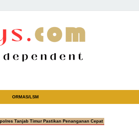
ORMAS/LSM
anjab Timur Pastikan Penanganan Cepat Kasus Video Viral Oknum