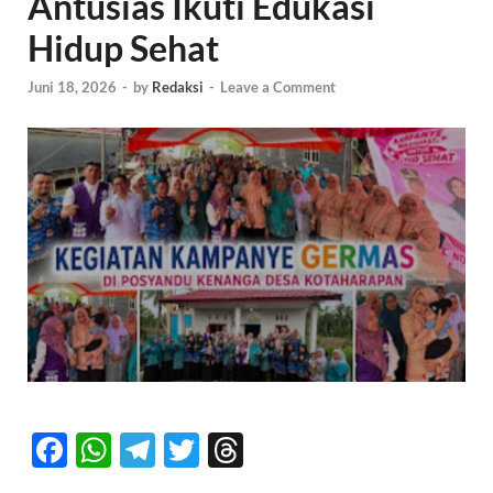
Antusias Ikuti Edukasi
Hidup Sehat
Juni 18, 2026
-
by
Redaksi
-
Leave a Comment
F
W
T
T
T
ac
h
el
w
hr