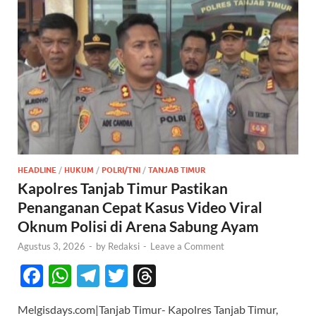
HEADLINE
/
HUKUM
/
POLRI/TNI
/
TANJAB TIMUR
Kapolres Tanjab Timur Pastikan
Penanganan Cepat Kasus Video Viral
Oknum Polisi di Arena Sabung Ayam
Agustus 3, 2026
-
by
Redaksi
-
Leave a Comment
F
W
T
T
T
ac
h
el
w
hr
Melgisdays.com|Tanjab Timur- Kapolres Tanjab Timur,