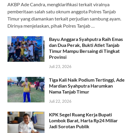
e
at
e
itt
e
AKBP Ade Candra, mengklarifikasi terkait viralnya
b
s
gr
er
a
pemberitaan salah satu oknum anggota Polres Tanjab
o
A
a
ds
Timur yang diamankan terkait perjudian sambung ayam.
Dirinya menjelaskan, pihak Polres Tanjab …
o
p
m
k
p
Bayu Anggara Syahputra Raih Emas
dan Dua Perak, Bukti Atlet Tanjab
Timur Mampu Bersaing di Tingkat
Provinsi
Juli 23, 2026
Tiga Kali Naik Podium Tertinggi, Ade
Mardian Syahputra Harumkan
Nama Tanjab Timur
Juli 22, 2026
KPK Segel Ruang Kerja Bupati
Lombok Barat, Harta Rp24 Miliar
Jadi Sorotan Publik