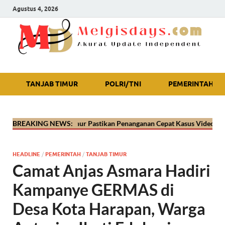
Agustus 4, 2026
Akurat Update Independent
TANJAB TIMUR
POLRI/TNI
PEMERINTAH
s Tanjab Timur Pastikan Penanganan Cepat Kasus Video Viral Oknum Po
BREAKING NEWS:
HEADLINE
/
PEMERINTAH
/
TANJAB TIMUR
Camat Anjas Asmara Hadiri
Kampanye GERMAS di
Desa Kota Harapan, Warga