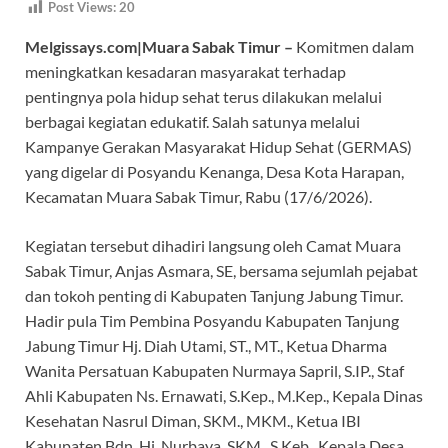
Post Views:
20
e
at
e
itt
e
Melgissays.com|Muara Sabak Timur –
Komitmen dalam
b
s
gr
er
a
meningkatkan kesadaran masyarakat terhadap
o
A
a
ds
pentingnya pola hidup sehat terus dilakukan melalui
o
p
m
berbagai kegiatan edukatif. Salah satunya melalui
k
p
Kampanye Gerakan Masyarakat Hidup Sehat (GERMAS)
yang digelar di Posyandu Kenanga, Desa Kota Harapan,
Kecamatan Muara Sabak Timur, Rabu (17/6/2026).
Kegiatan tersebut dihadiri langsung oleh Camat Muara
Sabak Timur, Anjas Asmara, SE, bersama sejumlah pejabat
dan tokoh penting di Kabupaten Tanjung Jabung Timur.
Hadir pula Tim Pembina Posyandu Kabupaten Tanjung
Jabung Timur Hj. Diah Utami, ST., MT., Ketua Dharma
Wanita Persatuan Kabupaten Nurmaya Sapril, S.IP., Staf
Ahli Kabupaten Ns. Ernawati, S.Kep., M.Kep., Kepala Dinas
Kesehatan Nasrul Diman, SKM., MKM., Ketua IBI
Kabupaten Bdn. Hj. Nurbaya, SKM., S.Keb., Kepala Desa