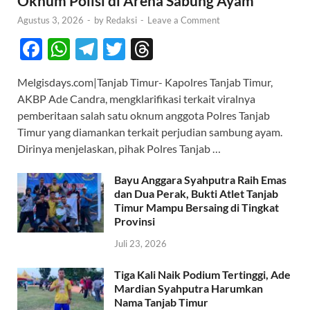
Oknum Polisi di Arena Sabung Ayam
Agustus 3, 2026
-
by
Redaksi
-
Leave a Comment
F
W
T
T
T
ac
h
el
w
hr
Melgisdays.com|Tanjab Timur- Kapolres Tanjab Timur,
e
at
e
itt
e
AKBP Ade Candra, mengklarifikasi terkait viralnya
b
s
gr
er
a
pemberitaan salah satu oknum anggota Polres Tanjab
o
A
a
ds
Timur yang diamankan terkait perjudian sambung ayam.
Dirinya menjelaskan, pihak Polres Tanjab …
o
p
m
k
p
Bayu Anggara Syahputra Raih Emas
dan Dua Perak, Bukti Atlet Tanjab
Timur Mampu Bersaing di Tingkat
Provinsi
Juli 23, 2026
Tiga Kali Naik Podium Tertinggi, Ade
Mardian Syahputra Harumkan
Nama Tanjab Timur