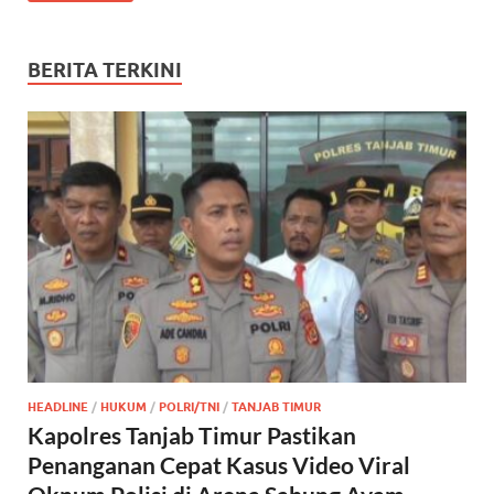
BERITA TERKINI
HEADLINE
/
HUKUM
/
POLRI/TNI
/
TANJAB TIMUR
Kapolres Tanjab Timur Pastikan
Penanganan Cepat Kasus Video Viral