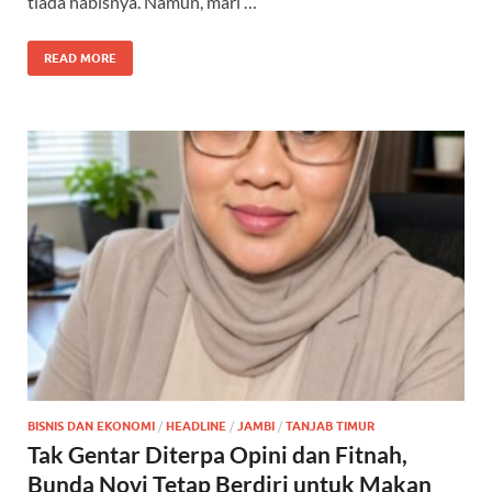
tiada habisnya. Namun, mari …
o
p
m
k
p
READ MORE
BISNIS DAN EKONOMI
/
HEADLINE
/
JAMBI
/
TANJAB TIMUR
Tak Gentar Diterpa Opini dan Fitnah,
Bunda Novi Tetap Berdiri untuk Makan