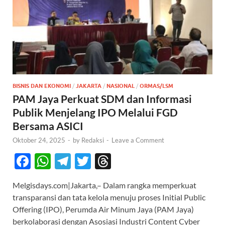
BISNIS DAN EKONOMI
/
JAKARTA
/
NASIONAL
/
ORMAS/LSM
PAM Jaya Perkuat SDM dan Informasi
Publik Menjelang IPO Melalui FGD
Bersama ASICI
Oktober 24, 2025
-
by
Redaksi
-
Leave a Comment
F
W
T
T
T
ac
h
el
w
hr
Melgisdays.com|Jakarta,– Dalam rangka memperkuat
e
at
e
itt
e
transparansi dan tata kelola menuju proses Initial Public
b
s
gr
er
a
Offering (IPO), Perumda Air Minum Jaya (PAM Jaya)
berkolaborasi dengan Asosiasi Industri Content Cyber