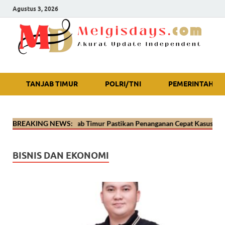
Agustus 3, 2026
Akurat Update Independent
TANJAB TIMUR
POLRI/TNI
PEMERINTAH
🔴
Kapolres Tanjab Timur Pastikan Penanganan Cepat Kasus Video Viral
BREAKING NEWS:
BISNIS DAN EKONOMI