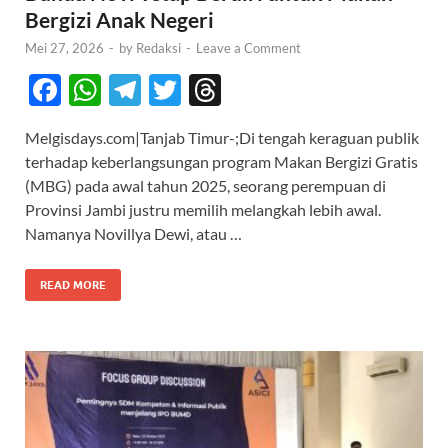
Bergizi Anak Negeri
Mei 27, 2026
-
by
Redaksi
-
Leave a Comment
F
W
T
T
T
ac
h
el
w
hr
Melgisdays.com|Tanjab Timur-;Di tengah keraguan publik
e
at
e
itt
e
terhadap keberlangsungan program Makan Bergizi Gratis
b
s
gr
er
a
(MBG) pada awal tahun 2025, seorang perempuan di
o
A
a
ds
Provinsi Jambi justru memilih melangkah lebih awal.
Namanya Novillya Dewi, atau …
o
p
m
k
p
READ MORE