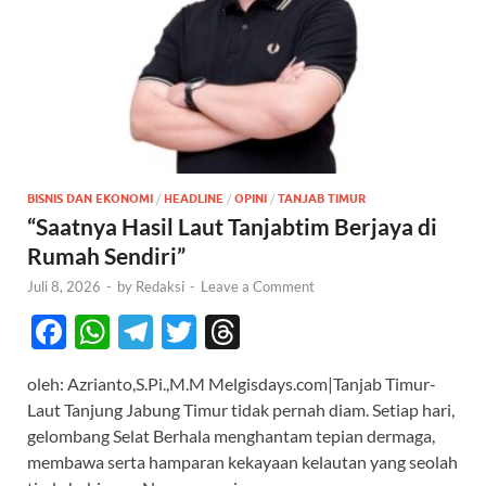
BISNIS DAN EKONOMI
/
HEADLINE
/
OPINI
/
TANJAB TIMUR
“Saatnya Hasil Laut Tanjabtim Berjaya di
Rumah Sendiri”
Juli 8, 2026
-
by
Redaksi
-
Leave a Comment
F
W
T
T
T
ac
h
el
w
hr
oleh: Azrianto,S.Pi.,M.M Melgisdays.com|Tanjab Timur-
e
at
e
itt
e
Laut Tanjung Jabung Timur tidak pernah diam. Setiap hari,
b
s
gr
er
a
gelombang Selat Berhala menghantam tepian dermaga,
o
A
a
ds
membawa serta hamparan kekayaan kelautan yang seolah