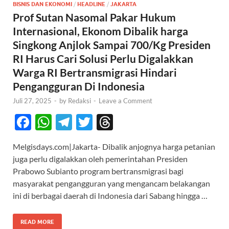
BISNIS DAN EKONOMI
/
HEADLINE
/
JAKARTA
Prof Sutan Nasomal Pakar Hukum
Internasional, Ekonom Dibalik harga
Singkong Anjlok Sampai 700/Kg Presiden
RI Harus Cari Solusi Perlu Digalakkan
Warga RI Bertransmigrasi Hindari
Pengangguran Di Indonesia
Juli 27, 2025
-
by
Redaksi
-
Leave a Comment
F
W
T
T
T
ac
h
el
w
hr
Melgisdays.com|Jakarta- Dibalik anjognya harga petanian
e
at
e
itt
e
juga perlu digalakkan oleh pemerintahan Presiden
b
s
gr
er
a
Prabowo Subianto program bertransmigrasi bagi
o
A
a
ds
masyarakat pengangguran yang mengancam belakangan
ini di berbagai daerah di Indonesia dari Sabang hingga …
o
p
m
k
p
READ MORE