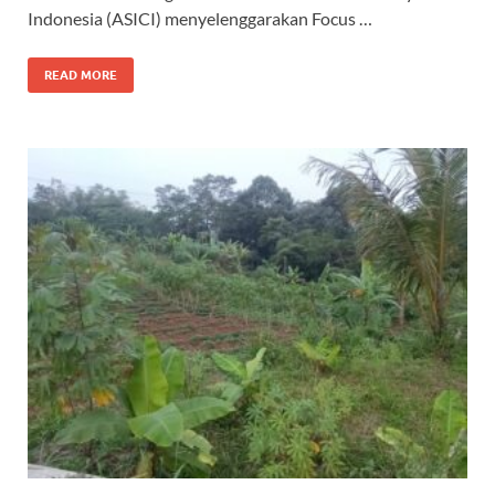
o
A
a
ds
Indonesia (ASICI) menyelenggarakan Focus …
o
p
m
k
p
READ MORE