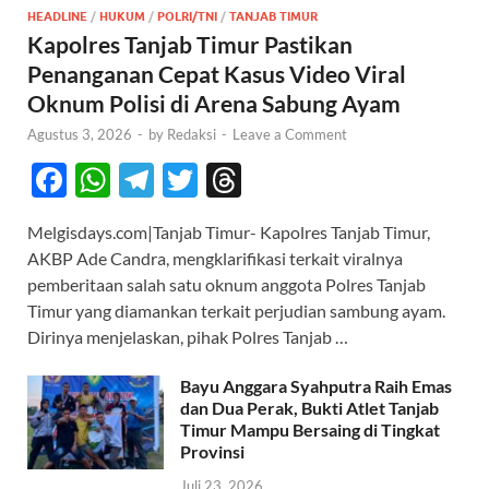
HEADLINE
/
HUKUM
/
POLRI/TNI
/
TANJAB TIMUR
Kapolres Tanjab Timur Pastikan
Penanganan Cepat Kasus Video Viral
Oknum Polisi di Arena Sabung Ayam
Agustus 3, 2026
-
by
Redaksi
-
Leave a Comment
F
W
T
T
T
ac
h
el
w
hr
Melgisdays.com|Tanjab Timur- Kapolres Tanjab Timur,
e
at
e
itt
e
AKBP Ade Candra, mengklarifikasi terkait viralnya
b
s
gr
er
a
pemberitaan salah satu oknum anggota Polres Tanjab
o
A
a
ds
Timur yang diamankan terkait perjudian sambung ayam.
Dirinya menjelaskan, pihak Polres Tanjab …
o
p
m
k
p
Bayu Anggara Syahputra Raih Emas
dan Dua Perak, Bukti Atlet Tanjab
Timur Mampu Bersaing di Tingkat
Provinsi
Juli 23, 2026