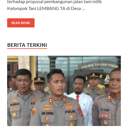
o
A
a
ds
terhadap proposal pembangunan jalan tani milik
Kelompok Tani LEMBANG TA di Desa …
o
p
m
k
p
READ MORE
BERITA TERKINI