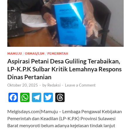
MAMUJU
/
ORMAS/LSM
/
PEMERINTAH
Aspirasi Petani Desa Guliling Terabaikan,
LP-K.P.K Sulbar Kritik Lemahnya Respons
Dinas Pertanian
Oktober 20, 2025
-
by
Redaksi
-
Leave a Comment
F
W
T
T
T
ac
h
el
w
hr
Melgisdays.com|Mamuju – Lembaga Pengawal Kebijakan
e
at
e
itt
e
Pemerintah dan Keadilan (LP-K.P.K) Provinsi Sulawesi
b
s
gr
er
a
Barat menyoroti belum adanya kejelasan tindak lanjut