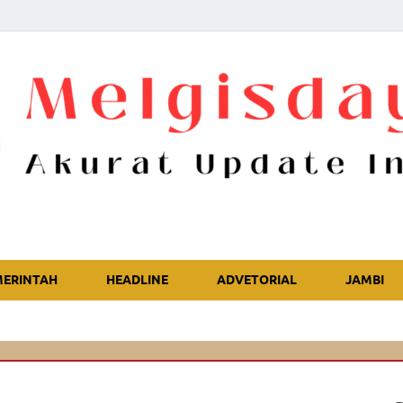
Akurat Update Independent
MERINTAH
HEADLINE
ADVETORIAL
JAMBI
🔴
Ka