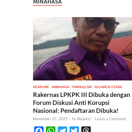
MINAHASA
HEADLINE
MINAHASA
ORMAS/LSM
SULAWESI UTARA
/
/
/
Rakernas LPKPK III Dibuka dengan
Forum Diskusi Anti Korupsi
Nasional: Pendaftaran Dibuka!
November 25, 2025
-
by
Redaksi
-
Leave a Comment
F
W
T
T
T