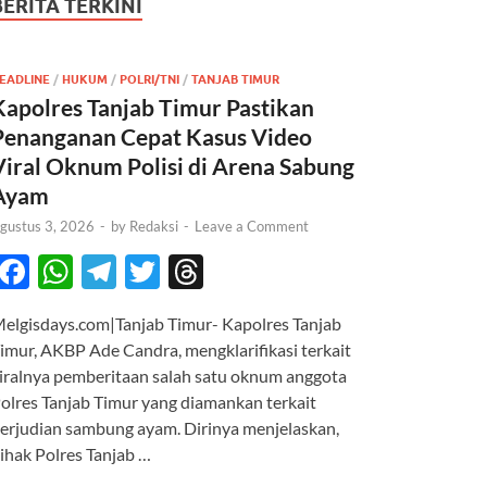
BERITA TERKINI
EADLINE
/
HUKUM
/
POLRI/TNI
/
TANJAB TIMUR
Kapolres Tanjab Timur Pastikan
Penanganan Cepat Kasus Video
Viral Oknum Polisi di Arena Sabung
Ayam
gustus 3, 2026
-
by
Redaksi
-
Leave a Comment
F
W
T
T
T
ac
h
el
w
hr
elgisdays.com|Tanjab Timur- Kapolres Tanjab
e
at
e
itt
e
imur, AKBP Ade Candra, mengklarifikasi terkait
b
s
gr
er
a
iralnya pemberitaan salah satu oknum anggota
o
A
a
ds
olres Tanjab Timur yang diamankan terkait
erjudian sambung ayam. Dirinya menjelaskan,
o
p
m
ihak Polres Tanjab …
k
p