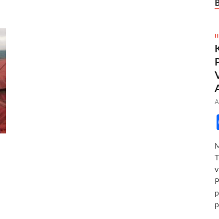
H
A
M
T
v
P
p
p