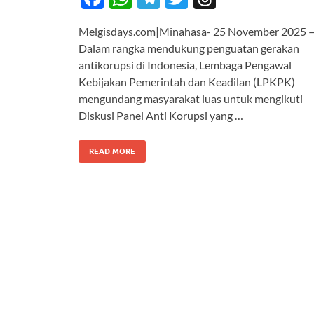
ac
h
el
w
hr
Melgisdays.com|Minahasa- 25 November 2025 
e
at
e
itt
e
Dalam rangka mendukung penguatan gerakan
b
s
gr
er
a
antikorupsi di Indonesia, Lembaga Pengawal
o
A
a
ds
Kebijakan Pemerintah dan Keadilan (LPKPK)
mengundang masyarakat luas untuk mengikuti
o
p
m
Diskusi Panel Anti Korupsi yang …
k
p
READ MORE