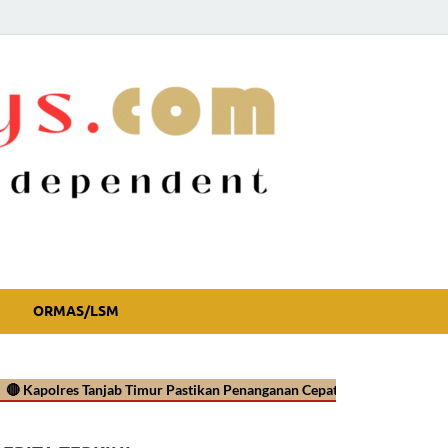
ORMAS/LSM
polres Tanjab Timur Pastikan Penanganan Cepat Kasus Video Viral Okn