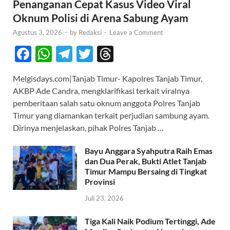
Penanganan Cepat Kasus Video Viral
Oknum Polisi di Arena Sabung Ayam
Agustus 3, 2026
-
by
Redaksi
-
Leave a Comment
F
W
T
T
T
ac
h
el
w
hr
Melgisdays.com|Tanjab Timur- Kapolres Tanjab Timur,
e
at
e
itt
e
AKBP Ade Candra, mengklarifikasi terkait viralnya
b
s
gr
er
a
pemberitaan salah satu oknum anggota Polres Tanjab
o
A
a
ds
Timur yang diamankan terkait perjudian sambung ayam.
Dirinya menjelaskan, pihak Polres Tanjab …
o
p
m
k
p
Bayu Anggara Syahputra Raih Emas
dan Dua Perak, Bukti Atlet Tanjab
Timur Mampu Bersaing di Tingkat
Provinsi
Juli 23, 2026
Tiga Kali Naik Podium Tertinggi, Ade