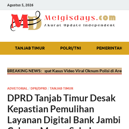
Agustus 5, 2026
Akurat Update Independent
TANJAB TIMUR
POLRI/TNI
PEMERINTAH
 Penanganan Cepat Kasus Video Viral Oknum Polisi di Arena Sabung Ay
BREAKING NEWS:
ADVETORIAL
/
DPR/DPRD
/
TANJAB TIMUR
DPRD Tanjab Timur Desak
Kepastian Pemulihan
Layanan Digital Bank Jambi