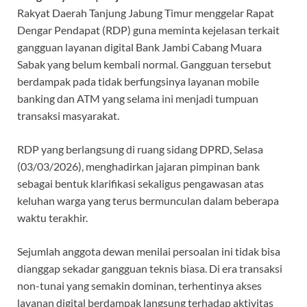
b
s
gr
er
a
Rakyat Daerah Tanjung Jabung Timur menggelar Rapat
o
A
a
ds
Dengar Pendapat (RDP) guna meminta kejelasan terkait
o
p
m
gangguan layanan digital Bank Jambi Cabang Muara
k
p
Sabak yang belum kembali normal. Gangguan tersebut
berdampak pada tidak berfungsinya layanan mobile
banking dan ATM yang selama ini menjadi tumpuan
transaksi masyarakat.
RDP yang berlangsung di ruang sidang DPRD, Selasa
(03/03/2026), menghadirkan jajaran pimpinan bank
sebagai bentuk klarifikasi sekaligus pengawasan atas
keluhan warga yang terus bermunculan dalam beberapa
waktu terakhir.
Sejumlah anggota dewan menilai persoalan ini tidak bisa
dianggap sekadar gangguan teknis biasa. Di era transaksi
non-tunai yang semakin dominan, terhentinya akses
layanan digital berdampak langsung terhadap aktivitas