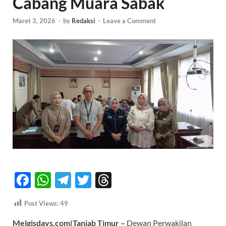
Cabang Muara Sabak
Maret 3, 2026
-
by
Redaksi
-
Leave a Comment
F
W
T
T
T
ac
h
el
w
hr
Post Views:
49
e
at
e
itt
e
Melgisdays.com|Tanjab Timur –
Dewan Perwakilan