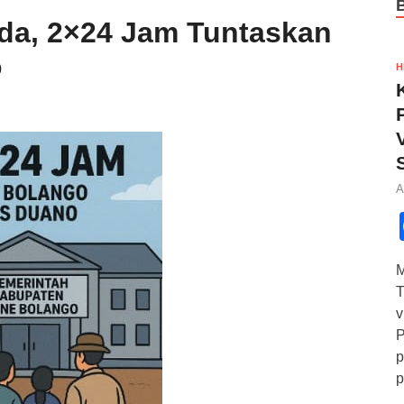
a, 2×24 Jam Tuntaskan
o
H
A
M
T
v
P
p
p