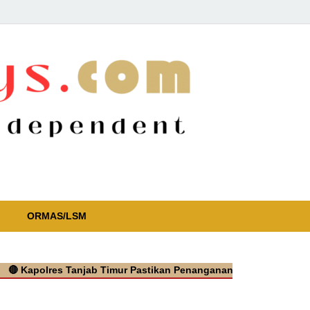
ORMAS/LSM
olres Tanjab Timur Pastikan Penanganan Cepat Kasus Video Vira