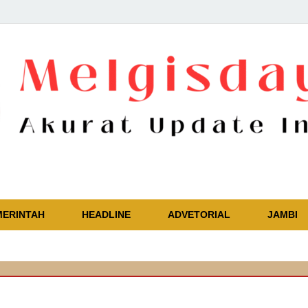
Akurat Update Independent
MERINTAH
HEADLINE
ADVETORIAL
JAMBI
🔴
Kap