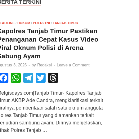
BERITA TERKINI
EADLINE
/
HUKUM
/
POLRI/TNI
/
TANJAB TIMUR
Kapolres Tanjab Timur Pastikan
Penanganan Cepat Kasus Video
Viral Oknum Polisi di Arena
Sabung Ayam
gustus 3, 2026
-
by
Redaksi
-
Leave a Comment
F
W
T
T
T
a
h
el
wi
hr
elgisdays.com|Tanjab Timur- Kapolres Tanjab
c
at
e
tt
e
imur, AKBP Ade Candra, mengklarifikasi terkait
e
s
gr
er
a
iralnya pemberitaan salah satu oknum anggota
b
A
a
d
olres Tanjab Timur yang diamankan terkait
erjudian sambung ayam. Dirinya menjelaskan,
o
p
m
s
ihak Polres Tanjab …
o
p