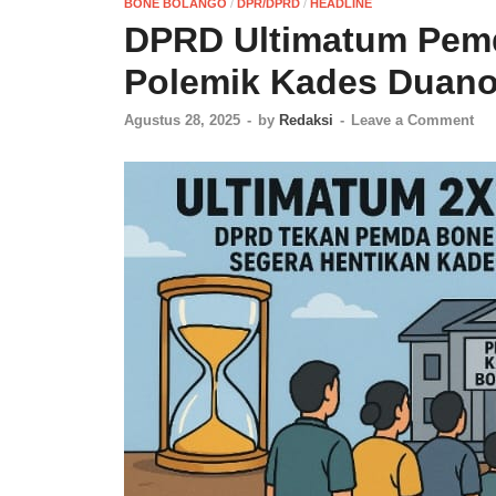
BONE BOLANGO
/
DPR/DPRD
/
HEADLINE
DPRD Ultimatum Pemd
Polemik Kades Duan
Agustus 28, 2025
-
by
Redaksi
-
Leave a Comment