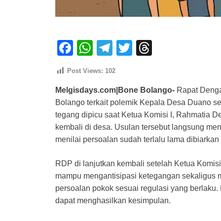
F
W
T
T
T
a
h
el
wi
hr
Post Views:
102
c
at
e
tt
e
Melgisdays.com|Bone Bolango-
Rapat Denga
e
s
gr
er
a
Bolango terkait polemik Kepala Desa Duano 
b
A
a
d
tegang dipicu saat Ketua Komisi I, Rahmatia
o
p
m
s
kembali di desa. Usulan tersebut langsung me
o
p
menilai persoalan sudah terlalu lama dibiarka
k
RDP di lanjutkan kembali setelah Ketua Komisi I
mampu mengantisipasi ketegangan sekaligus 
persoalan pokok sesuai regulasi yang berlaku. 
dapat menghasilkan kesimpulan.