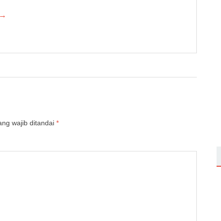
 →
ng wajib ditandai
*