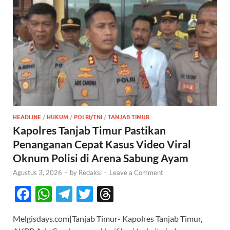
HEADLINE
/
HUKUM
/
POLRI/TNI
/
TANJAB TIMUR
Kapolres Tanjab Timur Pastikan
Penanganan Cepat Kasus Video Viral
Oknum Polisi di Arena Sabung Ayam
Agustus 3, 2026
-
by
Redaksi
-
Leave a Comment
F
W
T
T
T
ac
h
el
w
hr
Melgisdays.com|Tanjab Timur- Kapolres Tanjab Timur,
e
at
e
itt
e