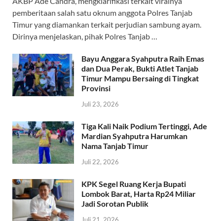
AKBP Ade Candra, mengklarifikasi terkait viralnya
b
s
gr
er
a
pemberitaan salah satu oknum anggota Polres Tanjab
o
A
a
ds
Timur yang diamankan terkait perjudian sambung ayam.
Dirinya menjelaskan, pihak Polres Tanjab …
o
p
m
k
p
Bayu Anggara Syahputra Raih Emas
dan Dua Perak, Bukti Atlet Tanjab
Timur Mampu Bersaing di Tingkat
Provinsi
Juli 23, 2026
Tiga Kali Naik Podium Tertinggi, Ade
Mardian Syahputra Harumkan
Nama Tanjab Timur
Juli 22, 2026
KPK Segel Ruang Kerja Bupati
Lombok Barat, Harta Rp24 Miliar
Jadi Sorotan Publik
Juli 21, 2026