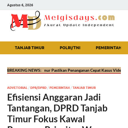
Agustus 6, 2026
Akurat Update Independent
TANJAB TIMUR
POLRI/TNI
PEMERINTAH
lres Tanjab Timur Pastikan Penanganan Cepat Kasus Video Viral Oknum
BREAKING NEWS:
ADVETORIAL
/
DPR/DPRD
/
PEMERINTAH
/
TANJAB TIMUR
Efisiensi Anggaran Jadi
Tantangan, DPRD Tanjab
Timur Fokus Kawal