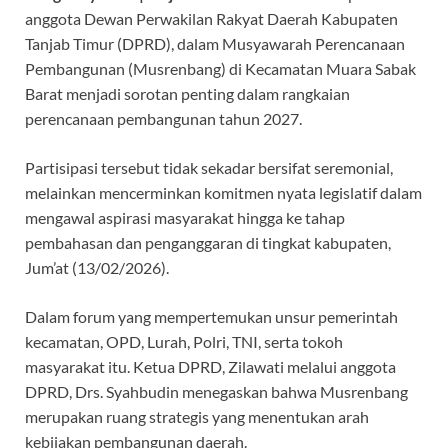
b
s
gr
er
a
anggota Dewan Perwakilan Rakyat Daerah Kabupaten
o
A
a
ds
Tanjab Timur (DPRD), dalam Musyawarah Perencanaan
o
p
m
Pembangunan (Musrenbang) di Kecamatan Muara Sabak
k
p
Barat menjadi sorotan penting dalam rangkaian
perencanaan pembangunan tahun 2027.
Partisipasi tersebut tidak sekadar bersifat seremonial,
melainkan mencerminkan komitmen nyata legislatif dalam
mengawal aspirasi masyarakat hingga ke tahap
pembahasan dan penganggaran di tingkat kabupaten,
Jum’at (13/02/2026).
Dalam forum yang mempertemukan unsur pemerintah
kecamatan, OPD, Lurah, Polri, TNI, serta tokoh
masyarakat itu. Ketua DPRD, Zilawati melalui anggota
DPRD, Drs. Syahbudin menegaskan bahwa Musrenbang
merupakan ruang strategis yang menentukan arah
kebijakan pembangunan daerah.