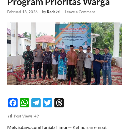
Program Prioritas Warga
Februari 13, 2026
-
by
Redaksi
-
Leave a Comment
F
W
T
T
T
ac
h
el
w
hr
Post Views:
49
e
at
e
itt
e
Melgisdays.com|Tanjab Timur—
Kehadiran empat