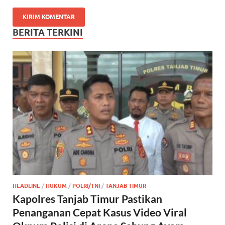
BERITA TERKINI
HEADLINE
/
HUKUM
/
POLRI/TNI
/
TANJAB TIMUR
Kapolres Tanjab Timur Pastikan
Penanganan Cepat Kasus Video Viral