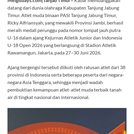
Melgisdays.com|Tanjab Timur–
Kabar membanggakan
b
s
gr
er
a
datang dari dunia olahraga Kabupaten Tanjung Jabung
o
A
a
ds
Timur. Atlet muda binaan PASI Tanjung Jabung Timur,
o
p
m
Ricky Alfriansyah, yang mewakili Provinsi Jambi, berhasil
k
p
meraih medali perunggu pada nomor lompat jauh putra
U-16 dalam ajang Kejurnas Atletik Junior dan Indonesia
U-18 Open 2026 yang berlangsung di Stadion Atletik
Rawamangun, Jakarta, pada 27–30 Juni 2026.
Ajang bergengsi tersebut diikuti oleh ratusan atlet dari 38
provinsi di Indonesia serta beberapa peserta dari negara-
negara Asia Tenggara, sehingga menjadi wadah
pembuktian kemampuan atlet-atlet muda terbaik tanah
air di tingkat nasional dan internasional.