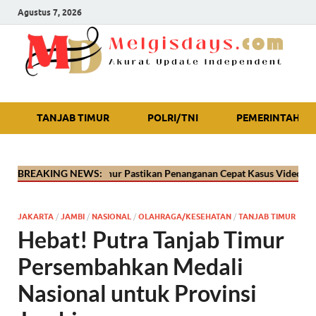
Agustus 7, 2026
Akurat Update Independent
TANJAB TIMUR
POLRI/TNI
PEMERINTAH
res Tanjab Timur Pastikan Penanganan Cepat Kasus Video Viral Oknum 
BREAKING NEWS:
JAKARTA
/
JAMBI
/
NASIONAL
/
OLAHRAGA/KESEHATAN
/
TANJAB TIMUR
Hebat! Putra Tanjab Timur
Persembahkan Medali
Nasional untuk Provinsi