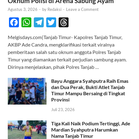
Oknum Polisi di Arena Sabung Ayam
Agustus 3, 2026
-
by
Redaksi
-
Leave a Comment
F
W
T
T
T
ac
h
el
w
hr
Melgisdays.com|Tanjab Timur- Kapolres Tanjab Timur,
e
at
e
itt
e
AKBP Ade Candra, mengklarifikasi terkait viralnya
b
s
gr
er
a
pemberitaan salah satu oknum anggota Polres Tanjab
o
A
a
ds
Timur yang diamankan terkait perjudian sambung ayam.
Dirinya menjelaskan, pihak Polres Tanjab …
o
p
m
k
p
Bayu Anggara Syahputra Raih Emas
dan Dua Perak, Bukti Atlet Tanjab
Timur Mampu Bersaing di Tingkat
Provinsi
Juli 23, 2026
Tiga Kali Naik Podium Tertinggi, Ade
Mardian Syahputra Harumkan
Nama Tanjab Timur