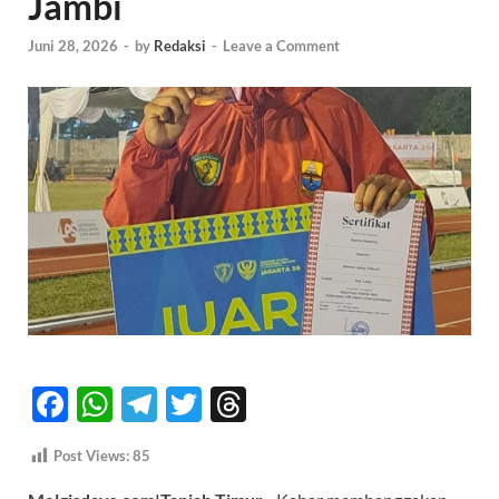
Jambi
Juni 28, 2026
-
by
Redaksi
-
Leave a Comment
F
W
T
T
T
ac
h
el
w
hr
Post Views:
85
e
at
e
itt
e