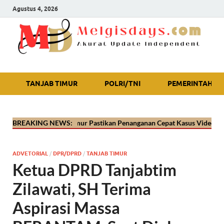
Agustus 4, 2026
Akurat Update Independent
TANJAB TIMUR
POLRI/TNI
PEMERINTAH
lres Tanjab Timur Pastikan Penanganan Cepat Kasus Video Viral Oknum 
BREAKING NEWS:
ADVETORIAL
/
DPR/DPRD
/
TANJAB TIMUR
Ketua DPRD Tanjabtim
Zilawati, SH Terima
Aspirasi Massa