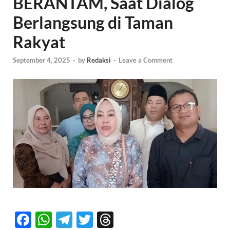
BERANTAM, Saat Dialog
Berlangsung di Taman
Rakyat
September 4, 2025
-
by
Redaksi
-
Leave a Comment
F
W
T
T
T