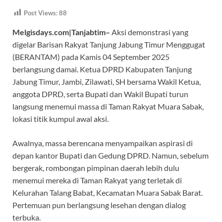
ac
h
el
w
hr
Post Views:
88
e
at
e
itt
e
Melgisdays.com|Tanjabtim–
Aksi demonstrasi yang
b
s
gr
er
a
digelar Barisan Rakyat Tanjung Jabung Timur Menggugat
o
A
a
ds
(BERANTAM) pada Kamis 04 September 2025
o
p
m
berlangsung damai. Ketua DPRD Kabupaten Tanjung
k
p
Jabung Timur, Jambi, Zilawati, SH bersama Wakil Ketua,
anggota DPRD, serta Bupati dan Wakil Bupati turun
langsung menemui massa di Taman Rakyat Muara Sabak,
lokasi titik kumpul awal aksi.
Awalnya, massa berencana menyampaikan aspirasi di
depan kantor Bupati dan Gedung DPRD. Namun, sebelum
bergerak, rombongan pimpinan daerah lebih dulu
menemui mereka di Taman Rakyat yang terletak di
Kelurahan Talang Babat, Kecamatan Muara Sabak Barat.
Pertemuan pun berlangsung lesehan dengan dialog
terbuka.