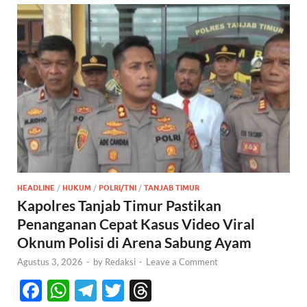
HEADLINE
/
HUKUM
/
POLRI/TNI
/
TANJAB TIMUR
Kapolres Tanjab Timur Pastikan
Penanganan Cepat Kasus Video Viral
Oknum Polisi di Arena Sabung Ayam
Agustus 3, 2026
-
by
Redaksi
-
Leave a Comment
F
W
T
T
T