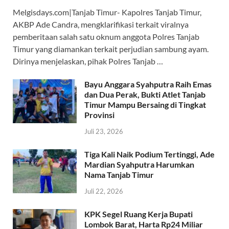
ac
h
el
w
hr
Melgisdays.com|Tanjab Timur- Kapolres Tanjab Timur,
e
at
e
itt
e
AKBP Ade Candra, mengklarifikasi terkait viralnya
b
s
gr
er
a
pemberitaan salah satu oknum anggota Polres Tanjab
o
A
a
ds
Timur yang diamankan terkait perjudian sambung ayam.
Dirinya menjelaskan, pihak Polres Tanjab …
o
p
m
k
p
Bayu Anggara Syahputra Raih Emas
dan Dua Perak, Bukti Atlet Tanjab
Timur Mampu Bersaing di Tingkat
Provinsi
Juli 23, 2026
Tiga Kali Naik Podium Tertinggi, Ade
Mardian Syahputra Harumkan
Nama Tanjab Timur
Juli 22, 2026
KPK Segel Ruang Kerja Bupati
Lombok Barat, Harta Rp24 Miliar