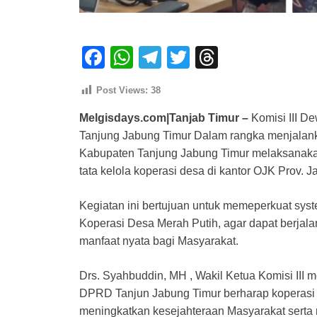
F
W
T
T
T
a
h
el
wi
hr
Post Views:
38
c
at
e
tt
e
Melgisdays.com|Tanjab Timur –
Komisi III D
e
s
gr
er
a
Tanjung Jabung Timur Dalam rangka menjalank
b
A
a
d
Kabupaten Tanjung Jabung Timur melaksanakan 
o
p
m
s
tata kelola koperasi desa di kantor OJK Prov. J
o
p
Kegiatan ini bertujuan untuk memeperkuat syst
k
Koperasi Desa Merah Putih, agar dapat berjala
manfaat nyata bagi Masyarakat.
Drs. Syahbuddin, MH , Wakil Ketua Komisi III 
DPRD Tanjun Jabung Timur berharap koperasi d
meningkatkan kesejahteraan Masyarakat sert