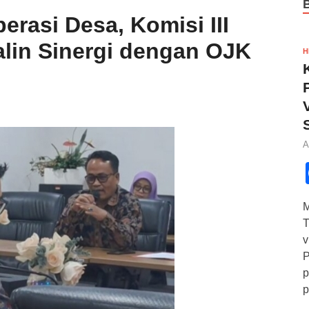
rasi Desa, Komisi III
lin Sinergi dengan OJK
H
A
M
T
v
P
p
p