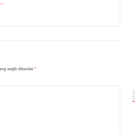
 →
ng wajib ditandai
*