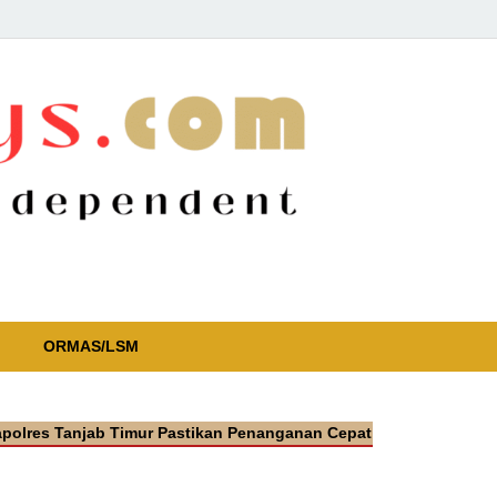
ORMAS/LSM
anjab Timur Pastikan Penanganan Cepat Kasus Video Viral Oknum