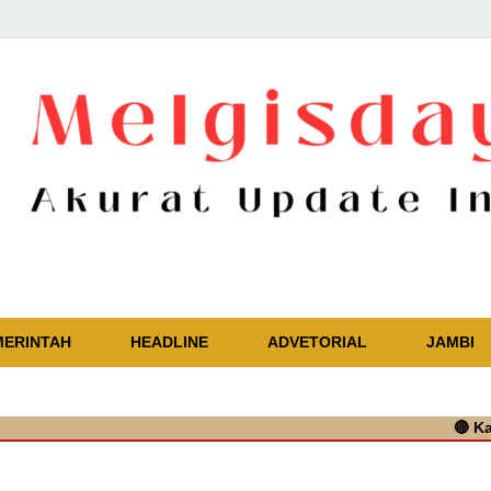
Akurat Update Independent
MERINTAH
HEADLINE
ADVETORIAL
JAMBI
🔴
Kapolres T