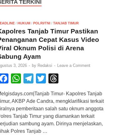
BERITA TERKINI
EADLINE
/
HUKUM
/
POLRI/TNI
/
TANJAB TIMUR
Kapolres Tanjab Timur Pastikan
Penanganan Cepat Kasus Video
Viral Oknum Polisi di Arena
Sabung Ayam
gustus 3, 2026
-
by
Redaksi
-
Leave a Comment
F
W
T
T
T
a
h
el
wi
hr
elgisdays.com|Tanjab Timur- Kapolres Tanjab
c
at
e
tt
e
imur, AKBP Ade Candra, mengklarifikasi terkait
e
s
gr
er
a
iralnya pemberitaan salah satu oknum anggota
b
A
a
d
olres Tanjab Timur yang diamankan terkait
erjudian sambung ayam. Dirinya menjelaskan,
o
p
m
s
ihak Polres Tanjab …
o
p