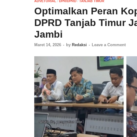
ADVETORIAL
/
DPR/DPRD
/
TANJAB TIMUR
Optimalkan Peran Kope
DPRD Tanjab Timur Ja
Jambi
Maret 14, 2026
-
by
Redaksi
-
Leave a Comment