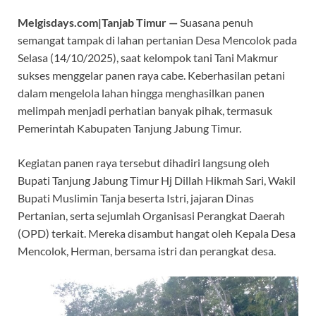
e
at
e
itt
e
Melgisdays.com|Tanjab Timur —
Suasana penuh
b
s
gr
er
a
semangat tampak di lahan pertanian Desa Mencolok pada
o
A
a
ds
Selasa (14/10/2025), saat kelompok tani Tani Makmur
o
p
m
sukses menggelar panen raya cabe. Keberhasilan petani
k
p
dalam mengelola lahan hingga menghasilkan panen
melimpah menjadi perhatian banyak pihak, termasuk
Pemerintah Kabupaten Tanjung Jabung Timur.
Kegiatan panen raya tersebut dihadiri langsung oleh
Bupati Tanjung Jabung Timur Hj Dillah Hikmah Sari, Wakil
Bupati Muslimin Tanja beserta Istri, jajaran Dinas
Pertanian, serta sejumlah Organisasi Perangkat Daerah
(OPD) terkait. Mereka disambut hangat oleh Kepala Desa
Mencolok, Herman, bersama istri dan perangkat desa.