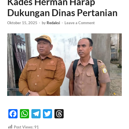
Kades Herman Harap
Dukungan Dinas Pertanian
Oktober 15, 2025
-
by
Redaksi
-
Leave a Comment
F
W
T
T
T
ac
h
el
w
hr
Post Views:
91