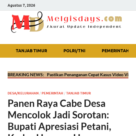
Agustus 7, 2026
Akurat Update Independent
TANJAB TIMUR
POLRI/TNI
PEMERINTAH
anjab Timur Pastikan Penanganan Cepat Kasus Video Viral Oknum Polis
BREAKING NEWS:
DESA/KELURAHAN
/
PEMERINTAH
/
TANJAB TIMUR
Panen Raya Cabe Desa
Mencolok Jadi Sorotan:
Bupati Apresiasi Petani,