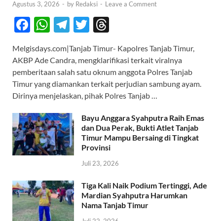
Agustus 3, 2026
-
by
Redaksi
-
Leave a Comment
F
W
T
T
T
ac
h
el
w
hr
Melgisdays.com|Tanjab Timur- Kapolres Tanjab Timur,
e
at
e
itt
e
AKBP Ade Candra, mengklarifikasi terkait viralnya
b
s
gr
er
a
pemberitaan salah satu oknum anggota Polres Tanjab
o
A
a
ds
Timur yang diamankan terkait perjudian sambung ayam.
Dirinya menjelaskan, pihak Polres Tanjab …
o
p
m
k
p
Bayu Anggara Syahputra Raih Emas
dan Dua Perak, Bukti Atlet Tanjab
Timur Mampu Bersaing di Tingkat
Provinsi
Juli 23, 2026
Tiga Kali Naik Podium Tertinggi, Ade
Mardian Syahputra Harumkan
Nama Tanjab Timur
Juli 22, 2026