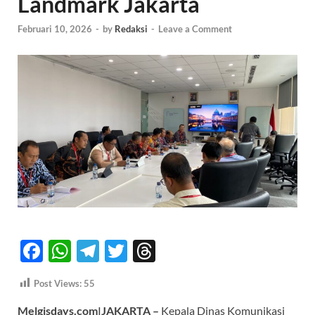
Landmark Jakarta
Februari 10, 2026
-
by
Redaksi
-
Leave a Comment
F
W
T
T
T
ac
h
el
w
hr
Post Views:
55
e
at
e
itt
e
Melgisdays.com|​JAKARTA –
Kepala Dinas Komunikasi