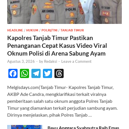
HEADLINE
/
HUKUM
/
POLRI/TNI
/
TANJAB TIMUR
Kapolres Tanjab Timur Pastikan
Penanganan Cepat Kasus Video Viral
Oknum Polisi di Arena Sabung Ayam
Agustus 3, 2026
-
by
Redaksi
-
Leave a Comment
F
W
T
T
T
ac
h
el
w
hr
Melgisdays.com|Tanjab Timur- Kapolres Tanjab Timur,
e
at
e
itt
e
AKBP Ade Candra, mengklarifikasi terkait viralnya
b
s
gr
er
a
pemberitaan salah satu oknum anggota Polres Tanjab
o
A
a
ds
Timur yang diamankan terkait perjudian sambung ayam.
Dirinya menjelaskan, pihak Polres Tanjab …
o
p
m
k
p
Bayu Anggara Syahputra Raih Emas