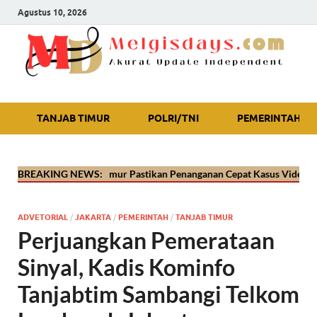
Agustus 10, 2026
Akurat Update Independent
TANJAB TIMUR
POLRI/TNI
PEMERINTAH
lres Tanjab Timur Pastikan Penanganan Cepat Kasus Video Viral Oknum 
BREAKING NEWS:
ADVETORIAL
/
JAKARTA
/
PEMERINTAH
/
TANJAB TIMUR
Perjuangkan Pemerataan
Sinyal, Kadis Kominfo
Tanjabtim Sambangi Telkom