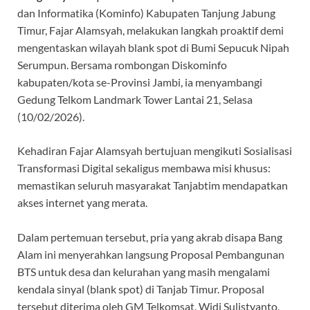
b
s
gr
er
a
dan Informatika (Kominfo) Kabupaten Tanjung Jabung
o
A
a
ds
Timur, Fajar Alamsyah, melakukan langkah proaktif demi
o
p
m
mengentaskan wilayah blank spot di Bumi Sepucuk Nipah
k
p
Serumpun. Bersama rombongan Diskominfo
kabupaten/kota se-Provinsi Jambi, ia menyambangi
Gedung Telkom Landmark Tower Lantai 21, Selasa
(10/02/2026).
​Kehadiran Fajar Alamsyah bertujuan mengikuti Sosialisasi
Transformasi Digital sekaligus membawa misi khusus:
memastikan seluruh masyarakat Tanjabtim mendapatkan
akses internet yang merata.
​Dalam pertemuan tersebut, pria yang akrab disapa Bang
Alam ini menyerahkan langsung Proposal Pembangunan
BTS untuk desa dan kelurahan yang masih mengalami
kendala sinyal (blank spot) di Tanjab Timur. Proposal
tersebut diterima oleh GM Telkomsat, Widi Sulistyanto,