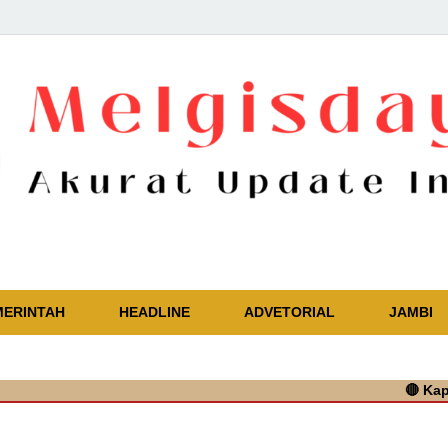
Akurat Update Independent
MERINTAH
HEADLINE
ADVETORIAL
JAMBI
🔴
Kapolres Ta