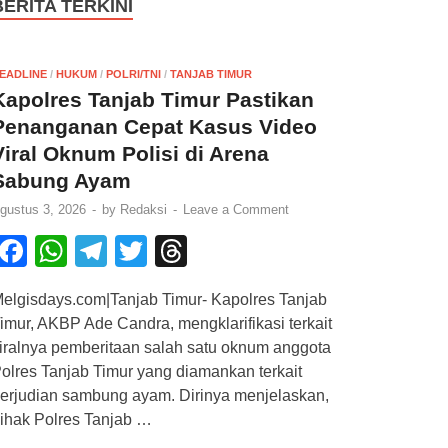
BERITA TERKINI
EADLINE
/
HUKUM
/
POLRI/TNI
/
TANJAB TIMUR
Kapolres Tanjab Timur Pastikan
Penanganan Cepat Kasus Video
Viral Oknum Polisi di Arena
Sabung Ayam
gustus 3, 2026
-
by
Redaksi
-
Leave a Comment
F
W
T
T
T
a
h
el
wi
hr
elgisdays.com|Tanjab Timur- Kapolres Tanjab
c
at
e
tt
e
imur, AKBP Ade Candra, mengklarifikasi terkait
e
s
gr
er
a
iralnya pemberitaan salah satu oknum anggota
b
A
a
d
olres Tanjab Timur yang diamankan terkait
erjudian sambung ayam. Dirinya menjelaskan,
o
p
m
s
ihak Polres Tanjab …
o
p