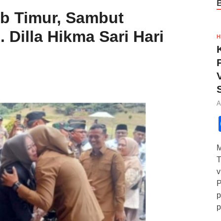
b Timur, Sambut
 Dilla Hikma Sari Hari
H
A
M
T
v
P
p
p