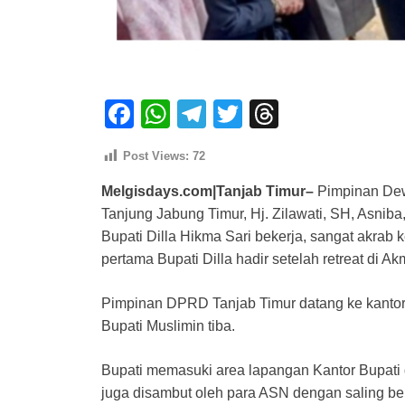
F
W
T
T
T
a
h
el
wi
hr
Post Views:
72
c
at
e
tt
e
Melgisdays.com|Tanjab Timur–
Pimpinan Dew
e
s
gr
er
a
Tanjung Jabung Timur, Hj. Zilawati, SH, Asniba,
b
A
a
d
Bupati Dilla Hikma Sari bekerja, sangat akrab
o
p
m
s
pertama Bupati Dilla hadir setelah retreat di A
o
p
Pimpinan DPRD Tanjab Timur datang ke kantor b
k
Bupati Muslimin tiba.
Bupati memasuki area lapangan Kantor Bupati
juga disambut oleh para ASN dengan saling bers