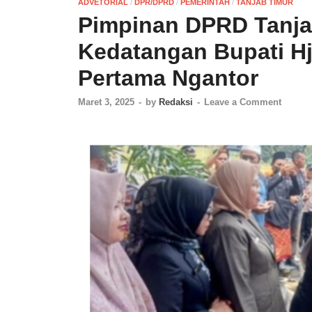
ADVETORIAL
/
DPR/DPRD
/
PEMERINTAH
/
TANJAB TIMUR
Pimpinan DPRD Tanja
Kedatangan Bupati Hj.
Pertama Ngantor
Maret 3, 2025
-
by
Redaksi
-
Leave a Comment