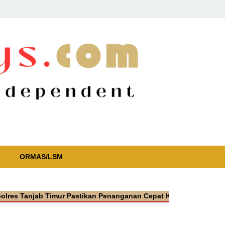
ORMAS/LSM
njab Timur Pastikan Penanganan Cepat Kasus Video Viral Oknum 