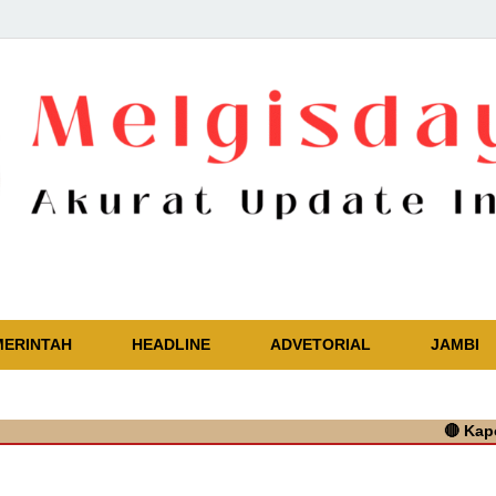
Akurat Update Independent
MERINTAH
HEADLINE
ADVETORIAL
JAMBI
🔴
Kapolres Tan