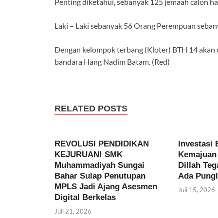
Penting diketahui, sebanyak 125 jemaah calon haji
Laki – Laki sebanyak 56 Orang Perempuan seba
Dengan kelompok terbang (Kloter) BTH 14 akan d
bandara Hang Nadim Batam. (Red)
RELATED POSTS
REVOLUSI PENDIDIKAN
Investasi 
KEJURUAN! SMK
Kemajuan 
Muhammadiyah Sungai
Dillah Te
Bahar Sulap Penutupan
Ada Pungl
MPLS Jadi Ajang Asesmen
Juli 15, 2026
Digital Berkelas
Juli 21, 2026