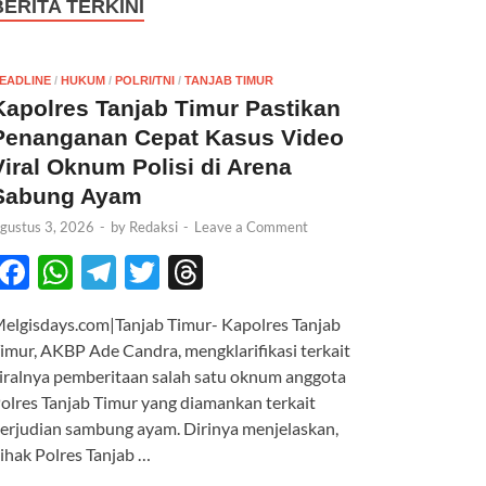
BERITA TERKINI
EADLINE
/
HUKUM
/
POLRI/TNI
/
TANJAB TIMUR
Kapolres Tanjab Timur Pastikan
Penanganan Cepat Kasus Video
Viral Oknum Polisi di Arena
Sabung Ayam
gustus 3, 2026
-
by
Redaksi
-
Leave a Comment
F
W
T
T
T
ac
h
el
w
hr
elgisdays.com|Tanjab Timur- Kapolres Tanjab
e
at
e
itt
e
imur, AKBP Ade Candra, mengklarifikasi terkait
b
s
gr
er
a
iralnya pemberitaan salah satu oknum anggota
o
A
a
ds
olres Tanjab Timur yang diamankan terkait
erjudian sambung ayam. Dirinya menjelaskan,
o
p
m
ihak Polres Tanjab …
k
p