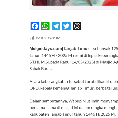
F
W
T
T
T
ac
h
el
w
hr
Post Views:
82
e
at
e
itt
e
sebanyak 125
b
s
gr
er
a
Melgisdays.com|Tanjab Timur –
Tahun 1446 H / 2025 M resmi di lepas keberangka
o
A
a
ds
S.T.Hi, M.Si, pada Rabu (14/05/2025) di Masjid
o
p
m
Sabak Barat.
k
p
Acara keberangkatan tersebut turut dihadiri ole
OPD, kepala kemenag Tanjab Timur , berbagai un
Dalam sambutannya, Wabup Muslimin menyampaika
bersama-sama di masjid ini dalam rangka mengha
kabupaten Tanjab Timur tahun 1446 H/2025 M.