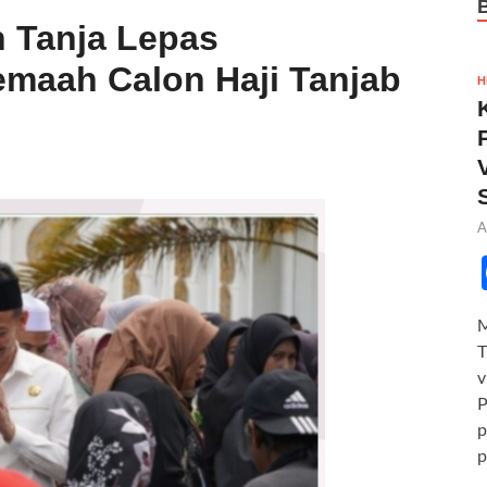
n Tanja Lepas
maah Calon Haji Tanjab
H
A
M
T
v
P
p
p