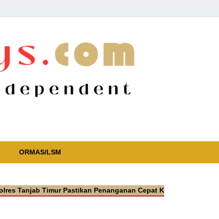
ORMAS/LSM
jab Timur Pastikan Penanganan Cepat Kasus Video Viral Oknum P