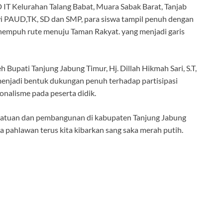
D IT Kelurahan Talang Babat, Muara Sabak Barat, Tanjab
iswi PAUD,TK, SD dan SMP, para siswa tampil penuh dengan
enempuh rute menuju Taman Rakyat. yang menjadi garis
h Bupati Tanjung Jabung Timur, Hj. Dillah Hikmah Sari, S.T,
enjadi bentuk dukungan penuh terhadap partisipasi
alisme pada peserta didik.
rsatuan dan pembangunan di kabupaten Tanjung Jabung
ra pahlawan terus kita kibarkan sang saka merah putih.