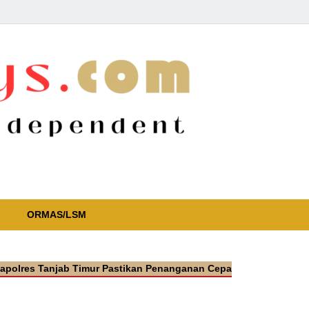
ORMAS/LSM
 Tanjab Timur Pastikan Penanganan Cepat Kasus Video Viral Okn