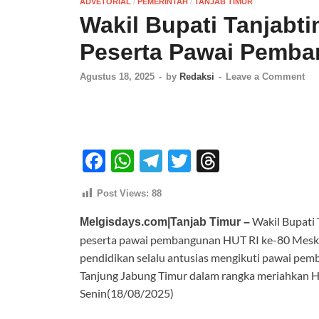
ADVETORIAL
/
PEMERINTAH
/
TANJAB TIMUR
Wakil Bupati Tanjabt
Peserta Pawai Pemba
Agustus 18, 2025
-
by
Redaksi
-
Leave a Comment
F
W
T
T
T
ac
h
el
w
hr
Post Views:
88
e
at
e
itt
e
Wakil Bupati 
b
s
gr
er
a
Melgisdays.com|Tanjab Timur –
peserta pawai pembangunan HUT RI ke-80 Meski d
o
A
a
ds
pendidikan selalu antusias mengikuti pawai pe
o
p
m
Tanjung Jabung Timur dalam rangka meriahkan Ha
k
p
Senin(18/08/2025)