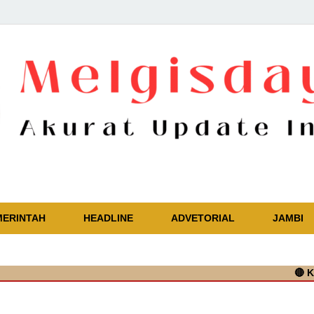
Akurat Update Independent
MERINTAH
HEADLINE
ADVETORIAL
JAMBI
🔴
Kapolres