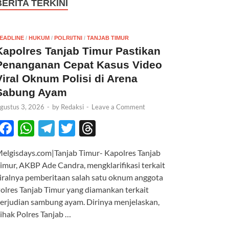
BERITA TERKINI
EADLINE
/
HUKUM
/
POLRI/TNI
/
TANJAB TIMUR
Kapolres Tanjab Timur Pastikan
Penanganan Cepat Kasus Video
Viral Oknum Polisi di Arena
Sabung Ayam
gustus 3, 2026
-
by
Redaksi
-
Leave a Comment
F
W
T
T
T
ac
h
el
w
hr
elgisdays.com|Tanjab Timur- Kapolres Tanjab
e
at
e
itt
e
imur, AKBP Ade Candra, mengklarifikasi terkait
b
s
gr
er
a
iralnya pemberitaan salah satu oknum anggota
o
A
a
ds
olres Tanjab Timur yang diamankan terkait
erjudian sambung ayam. Dirinya menjelaskan,
o
p
m
ihak Polres Tanjab …
k
p