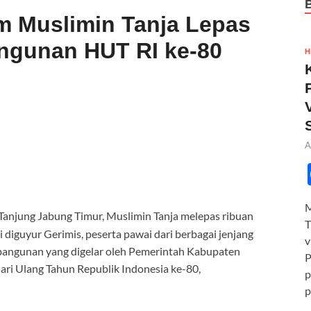
im Muslimin Tanja Lepas
ngunan HUT RI ke-80
H
A
M
Tanjung Jabung Timur, Muslimin Tanja melepas ribuan
T
iguyur Gerimis, peserta pawai dari berbagai jenjang
v
mbangunan yang digelar oleh Pemerintah Kabupaten
P
ri Ulang Tahun Republik Indonesia ke-80,
p
p