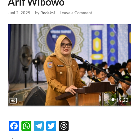
Arif Wibowo
Juni 2, 2025
-
by
Redaksi
-
Leave a Comment
F
W
T
T
T
ac
h
el
w
hr