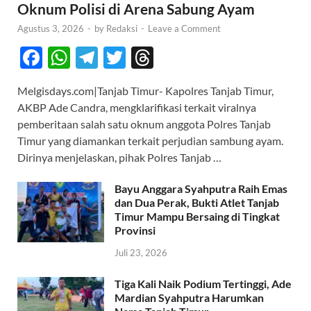
Oknum Polisi di Arena Sabung Ayam
Agustus 3, 2026
-
by
Redaksi
-
Leave a Comment
F
W
T
T
T
ac
h
el
w
hr
Melgisdays.com|Tanjab Timur- Kapolres Tanjab Timur,
e
at
e
itt
e
AKBP Ade Candra, mengklarifikasi terkait viralnya
b
s
gr
er
a
pemberitaan salah satu oknum anggota Polres Tanjab
o
A
a
ds
Timur yang diamankan terkait perjudian sambung ayam.
Dirinya menjelaskan, pihak Polres Tanjab …
o
p
m
k
p
Bayu Anggara Syahputra Raih Emas
dan Dua Perak, Bukti Atlet Tanjab
Timur Mampu Bersaing di Tingkat
Provinsi
Juli 23, 2026
Tiga Kali Naik Podium Tertinggi, Ade
Mardian Syahputra Harumkan