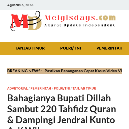
Agustus 6, 2026
Akurat Update Independent
TANJAB TIMUR
POLRI/TNI
PEMERINTAH
anjab Timur Pastikan Penanganan Cepat Kasus Video Viral Oknum Polis
BREAKING NEWS:
ADVETORIAL
/
PEMERINTAH
/
POLRI/TNI
/
TANJAB TIMUR
Bahagianya Bupati Dillah
Sambut 220 Tahfidz Quran
& Dampingi Jendral Kunto