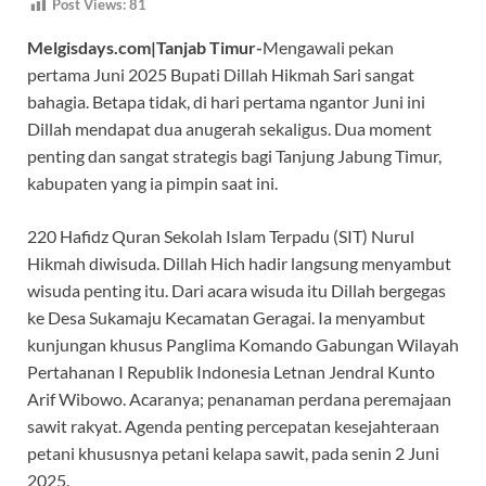
Post Views:
81
e
at
e
itt
e
Melgisdays.com|Tanjab Timur-
Mengawali pekan
b
s
gr
er
a
pertama Juni 2025 Bupati Dillah Hikmah Sari sangat
o
A
a
ds
bahagia. Betapa tidak, di hari pertama ngantor Juni ini
o
p
m
Dillah mendapat dua anugerah sekaligus. Dua moment
k
p
penting dan sangat strategis bagi Tanjung Jabung Timur,
kabupaten yang ia pimpin saat ini.
220 Hafidz Quran Sekolah Islam Terpadu (SIT) Nurul
Hikmah diwisuda. Dillah Hich hadir langsung menyambut
wisuda penting itu. Dari acara wisuda itu Dillah bergegas
ke Desa Sukamaju Kecamatan Geragai. Ia menyambut
kunjungan khusus Panglima Komando Gabungan Wilayah
Pertahanan I Republik Indonesia Letnan Jendral Kunto
Arif Wibowo. Acaranya; penanaman perdana peremajaan
sawit rakyat. Agenda penting percepatan kesejahteraan
petani khususnya petani kelapa sawit, pada senin 2 Juni
2025.