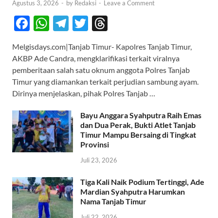
Agustus 3, 2026
-
by
Redaksi
-
Leave a Comment
F
W
T
T
T
ac
h
el
w
hr
Melgisdays.com|Tanjab Timur- Kapolres Tanjab Timur,
e
at
e
itt
e
AKBP Ade Candra, mengklarifikasi terkait viralnya
b
s
gr
er
a
pemberitaan salah satu oknum anggota Polres Tanjab
o
A
a
ds
Timur yang diamankan terkait perjudian sambung ayam.
Dirinya menjelaskan, pihak Polres Tanjab …
o
p
m
k
p
Bayu Anggara Syahputra Raih Emas
dan Dua Perak, Bukti Atlet Tanjab
Timur Mampu Bersaing di Tingkat
Provinsi
Juli 23, 2026
Tiga Kali Naik Podium Tertinggi, Ade
Mardian Syahputra Harumkan
Nama Tanjab Timur
Juli 22, 2026