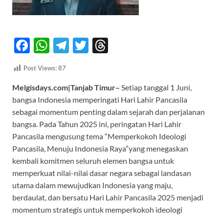
F
W
T
T
T
ac
h
el
w
hr
Post Views:
87
e
at
e
itt
e
Melgisdays.com|Tanjab Timur–
Setiap tanggal 1 Juni,
b
s
gr
er
a
bangsa Indonesia memperingati Hari Lahir Pancasila
o
A
a
ds
sebagai momentum penting dalam sejarah dan perjalanan
o
p
m
bangsa. Pada Tahun 2025 ini, peringatan Hari Lahir
k
p
Pancasila mengusung tema “Memperkokoh Ideologi
Pancasila, Menuju Indonesia Raya”yang menegaskan
kembali komitmen seluruh elemen bangsa untuk
memperkuat nilai-nilai dasar negara sebagai landasan
utama dalam mewujudkan Indonesia yang maju,
berdaulat, dan bersatu Hari Lahir Pancasila 2025 menjadi
momentum strategis untuk memperkokoh ideologi