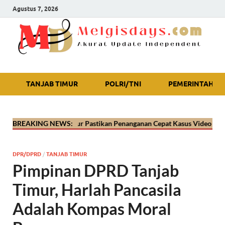
Agustus 7, 2026
Akurat Update Independent
TANJAB TIMUR
POLRI/TNI
PEMERINTAH
res Tanjab Timur Pastikan Penanganan Cepat Kasus Video Viral Oknum 
BREAKING NEWS:
DPR/DPRD
/
TANJAB TIMUR
Pimpinan DPRD Tanjab
Timur, Harlah Pancasila
Adalah Kompas Moral