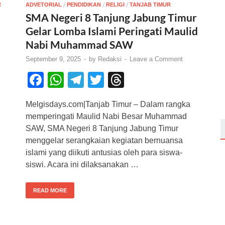
/
/
/
R
ADVETORIAL
PENDIDIKAN
RELIGI
TANJAB TIMUR
SMA Negeri 8 Tanjung Jabung Timur
Gelar Lomba Islami Peringati Maulid
Nabi Muhammad SAW
September 9, 2025
-
by
Redaksi
-
Leave a Comment
F
W
T
T
T
a
h
el
wi
hr
Melgisdays.com|Tanjab Timur – Dalam rangka
c
at
e
tt
e
memperingati Maulid Nabi Besar Muhammad
e
s
gr
er
a
SAW, SMA Negeri 8 Tanjung Jabung Timur
b
A
a
d
menggelar serangkaian kegiatan bernuansa
islami yang diikuti antusias oleh para siswa-
o
p
m
s
siswi. Acara ini dilaksanakan …
o
p
k
READ MORE