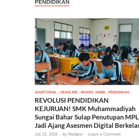
PENDIDIKAN
/
/
/
ADVETORIAL
HEADLINE
MUARO JAMBI
PENDIDIKAN
REVOLUSI PENDIDIKAN
KEJURUAN! SMK Muhammadiyah
Sungai Bahar Sulap Penutupan MPL
Jadi Ajang Asesmen Digital Berkela
Juli 21, 2026
-
by
Redaksi
-
Leave a Comment