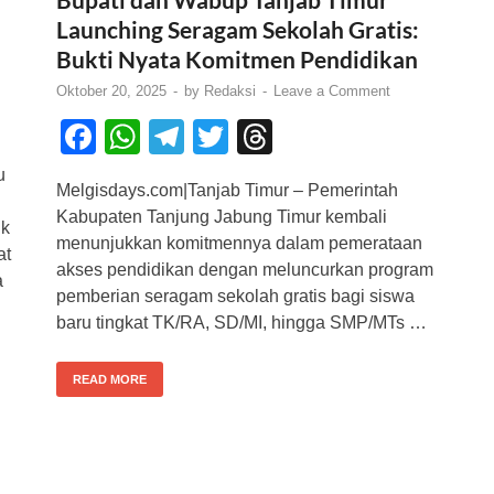
Launching Seragam Sekolah Gratis:
Bukti Nyata Komitmen Pendidikan
Oktober 20, 2025
-
by
Redaksi
-
Leave a Comment
F
W
T
T
T
a
h
el
wi
hr
u
Melgisdays.com|Tanjab Timur – Pemerintah
c
at
e
tt
e
Kabupaten Tanjung Jabung Timur kembali
uk
e
s
gr
er
a
menunjukkan komitmennya dalam pemerataan
at
b
A
a
d
akses pendidikan dengan meluncurkan program
a
pemberian seragam sekolah gratis bagi siswa
o
p
m
s
baru tingkat TK/RA, SD/MI, hingga SMP/MTs …
o
p
k
READ MORE