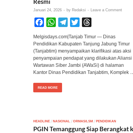
Resmi
Januari 24, 2026
-
by
Redaksi
-
Leave a Comment
F
W
T
T
T
a
h
el
wi
hr
Melgisdays.com|Tanjab Timur — Dinas
c
at
e
tt
e
Pendidikan Kabupaten Tanjung Jabung Timur
e
s
gr
er
a
(Tanjabtim) menyampaikan klarifikasi atas aksi
b
A
a
d
penyampaian pendapat yang dilakukan Aliansi
Wartawan Siber Jambi (AWaSi) di halaman
o
p
m
s
Kantor Dinas Pendidikan Tanjabtim, Komplek 
o
p
k
READ MORE
/
/
/
HEADLINE
NASIONAL
ORMAS/LSM
PENDIDIKAN
PGIN Temanggung Siap Berangkat 