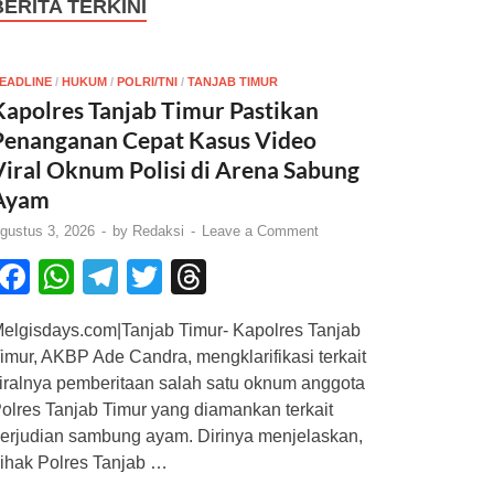
BERITA TERKINI
EADLINE
/
HUKUM
/
POLRI/TNI
/
TANJAB TIMUR
Kapolres Tanjab Timur Pastikan
Penanganan Cepat Kasus Video
Viral Oknum Polisi di Arena Sabung
Ayam
gustus 3, 2026
-
by
Redaksi
-
Leave a Comment
F
W
T
T
T
a
h
el
wi
hr
elgisdays.com|Tanjab Timur- Kapolres Tanjab
c
at
e
tt
e
imur, AKBP Ade Candra, mengklarifikasi terkait
e
s
gr
er
a
iralnya pemberitaan salah satu oknum anggota
b
A
a
d
olres Tanjab Timur yang diamankan terkait
erjudian sambung ayam. Dirinya menjelaskan,
o
p
m
s
ihak Polres Tanjab …
o
p