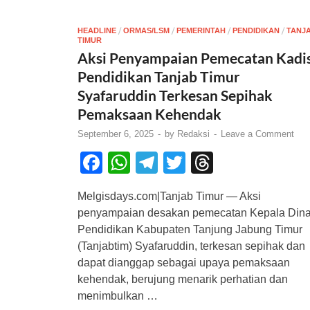
/
/
/
/
HEADLINE
ORMAS/LSM
PEMERINTAH
PENDIDIKAN
TANJ
TIMUR
Aksi Penyampaian Pemecatan Kadi
Pendidikan Tanjab Timur
Syafaruddin Terkesan Sepihak
Pemaksaan Kehendak
September 6, 2025
-
by
Redaksi
-
Leave a Comment
F
W
T
T
T
a
h
el
wi
hr
Melgisdays.com|Tanjab Timur — Aksi
c
at
e
tt
e
penyampaian desakan pemecatan Kepala Din
e
s
gr
er
a
Pendidikan Kabupaten Tanjung Jabung Timur
b
A
a
d
(Tanjabtim) Syafaruddin, terkesan sepihak dan
dapat dianggap sebagai upaya pemaksaan
o
p
m
s
kehendak, berujung menarik perhatian dan
o
p
menimbulkan …