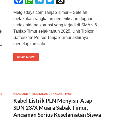
a
h
el
wi
hr
Melgisdays.com|Tanjab Timur – Setelah
c
at
e
tt
e
melakukan rangkaian pemeriksaan dugaan
e
s
gr
er
a
tindak pidana korupsi yang terjadi di SMAN 6
b
A
a
d
Tanjab Timur sejak tahun 2025, Unit Tipikor
ah
Satreskrim Polres Tanjab Timur akhirnya
o
p
m
s
menetapkan satu …
sa
o
p
k
READ MORE
/
/
AB
HEADLINE
PENDIDIKAN
TANJAB TIMUR
Kabel Listrik PLN Menyisir Atap
SDN 23/X Muara Sabak Timur,
Ancaman Serius Keselamatan Siswa