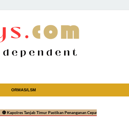
ORMAS/LSM
res Tanjab Timur Pastikan Penanganan Cepat Kasus Video Viral Oknum 