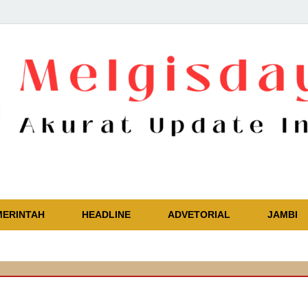
Akurat Update Independent
MERINTAH
HEADLINE
ADVETORIAL
JAMBI
🔴
Kapol