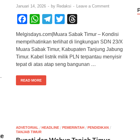
Januari 14, 2026
-
by
Redaksi
-
Leave a Comment
F
W
T
T
T
a
h
el
wi
hr
Melgisdays.com|Muara Sabak Timur – Kondisi
c
at
e
tt
e
memprihatinkan terlihat di lingkungan SDN 23/X
e
s
gr
er
a
Muara Sabak Timur, Kabupaten Tanjung Jabung
b
A
a
d
Timur. Kabel listrik milik PLN terpantau menyisir
tepat di atas atap seng bangunan …
o
p
m
s
…
o
p
READ MORE
k
/
/
/
/
ADVETORIAL
HEADLINE
PEMERINTAH
PENDIDIKAN
TANJAB TIMUR
ke
Bupati dan Wabup Tanjab Timur