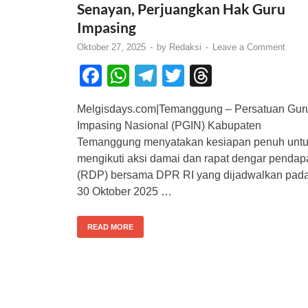
Senayan, Perjuangkan Hak Guru
Impasing
Oktober 27, 2025
-
by
Redaksi
-
Leave a Comment
F
W
T
T
T
a
h
el
wi
hr
Melgisdays.com|Temanggung – Persatuan Gur
c
at
e
tt
e
Impasing Nasional (PGIN) Kabupaten
e
s
gr
er
a
Temanggung menyatakan kesiapan penuh unt
b
A
a
d
mengikuti aksi damai dan rapat dengar pendap
(RDP) bersama DPR RI yang dijadwalkan pad
o
p
m
s
30 Oktober 2025 …
o
p
k
READ MORE