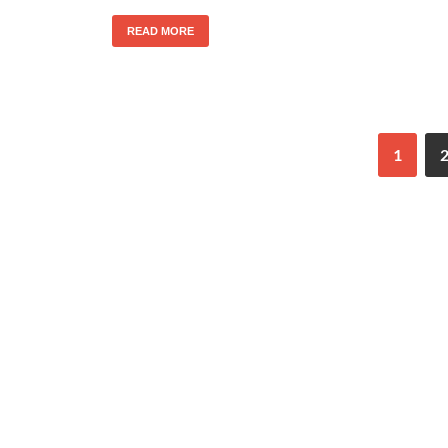
k
READ MORE
1