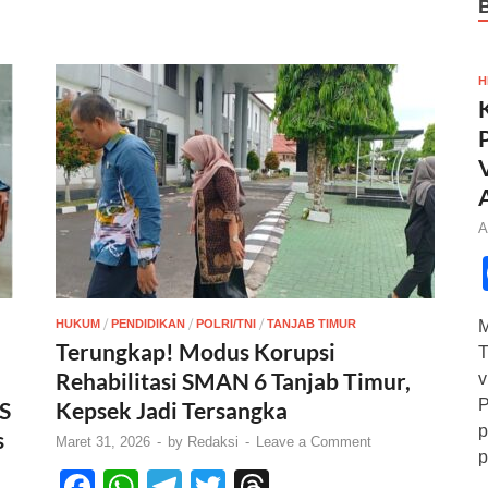
H
A
/
/
/
HUKUM
PENDIDIKAN
POLRI/TNI
TANJAB TIMUR
M
Terungkap! Modus Korupsi
T
Rehabilitasi SMAN 6 Tanjab Timur,
v
P
S
Kepsek Jadi Tersangka
p
s
Maret 31, 2026
-
by
Redaksi
-
Leave a Comment
p
F
W
T
T
T