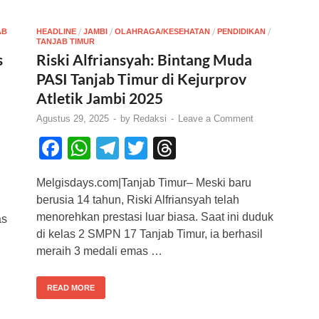
/
/
/
/
AB
HEADLINE
JAMBI
OLAHRAGA/KESEHATAN
PENDIDIKAN
TANJAB TIMUR
s
Riski Alfriansyah: Bintang Muda
PASI Tanjab Timur di Kejurprov
Atletik Jambi 2025
Agustus 29, 2025
-
by
Redaksi
-
Leave a Comment
F
W
T
T
T
a
h
el
wi
hr
Melgisdays.com|Tanjab Timur– Meski baru
c
at
e
tt
e
berusia 14 tahun, Riski Alfriansyah telah
e
s
gr
er
a
menorehkan prestasi luar biasa. Saat ini duduk
as
b
A
a
d
di kelas 2 SMPN 17 Tanjab Timur, ia berhasil
meraih 3 medali emas …
o
p
m
s
o
p
READ MORE
k