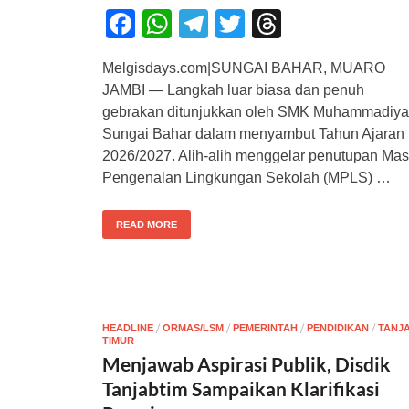
F
W
T
T
T
a
h
el
wi
hr
Melgisdays.com|SUNGAI BAHAR, MUARO
c
at
e
tt
e
JAMBI — Langkah luar biasa dan penuh
e
s
gr
er
a
gebrakan ditunjukkan oleh SMK Muhammadiy
b
A
a
d
Sungai Bahar dalam menyambut Tahun Ajaran
2026/2027. Alih-alih menggelar penutupan Ma
o
p
m
s
Pengenalan Lingkungan Sekolah (MPLS) …
o
p
k
READ MORE
/
/
/
/
HEADLINE
ORMAS/LSM
PEMERINTAH
PENDIDIKAN
TANJ
TIMUR
Menjawab Aspirasi Publik, Disdik
Tanjabtim Sampaikan Klarifikasi