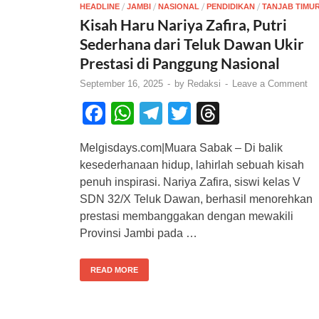
/
/
/
/
HEADLINE
JAMBI
NASIONAL
PENDIDIKAN
TANJAB TIMU
Kisah Haru Nariya Zafira, Putri
Sederhana dari Teluk Dawan Ukir
Prestasi di Panggung Nasional
September 16, 2025
-
by
Redaksi
-
Leave a Comment
F
W
T
T
T
a
h
el
wi
hr
Melgisdays.com|Muara Sabak – Di balik
c
at
e
tt
e
kesederhanaan hidup, lahirlah sebuah kisah
e
s
gr
er
a
penuh inspirasi. Nariya Zafira, siswi kelas V
b
A
a
d
SDN 32/X Teluk Dawan, berhasil menorehkan
prestasi membanggakan dengan mewakili
o
p
m
s
Provinsi Jambi pada …
o
p
k
READ MORE