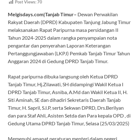
Post Views:
70
e
at
e
itt
e
Melgisdays.com|Tanjab Timur–
Dewan Perwakilan
b
s
gr
er
a
Rakyat Daerah (DPRD) Kabupaten Tanjung Jabung Timur
o
A
a
ds
melaksanakan Rapat Paripurna masa persidangan II
o
p
m
Tahun 2024-2025 dalam rangka penyampaian nota
k
p
pengantar dan penyerahan Laporan Keterangan
Pertanggungjawaban (LKPJ) Pemkab Tanjab Timur Tahun
Anggaran 2024 di Gedung DPRD Tanjab Timur.
Rapat paripurna dibuka langsung oleh Ketua DPRD
Tanjab Timur, Hj.Zilawati, SH didampingi Wakil Ketua I
DPRD Tanjab Timur, Asniba, A.Md dan Wakil Ketua II, H.
Siti Aminah, SE dan dihadiri Sekretaris Daerah Tanjab
Timur, H. Sapril, S.I.P, serta Sekwan DPRD, Drs.Berilyan
dan para Staf Ahli, Asisten Setda dan Para kepala OPD , di
Gedung Utama DPRD Tanjab Timur, Selasa (25/03/2025)
Memenuhi amanat peraturan menteri dalam negeri