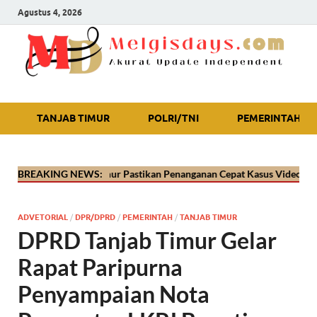
Agustus 4, 2026
Akurat Update Independent
TANJAB TIMUR
POLRI/TNI
PEMERINTAH
es Tanjab Timur Pastikan Penanganan Cepat Kasus Video Viral Oknum P
BREAKING NEWS:
ADVETORIAL
/
DPR/DPRD
/
PEMERINTAH
/
TANJAB TIMUR
DPRD Tanjab Timur Gelar
Rapat Paripurna
Penyampaian Nota