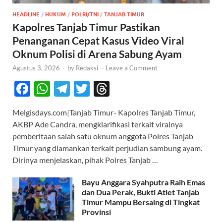
HEADLINE
/
HUKUM
/
POLRI/TNI
/
TANJAB TIMUR
Kapolres Tanjab Timur Pastikan
Penanganan Cepat Kasus Video Viral
Oknum Polisi di Arena Sabung Ayam
Agustus 3, 2026
-
by
Redaksi
-
Leave a Comment
F
W
T
T
T
ac
h
el
w
hr
Melgisdays.com|Tanjab Timur- Kapolres Tanjab Timur,
e
at
e
itt
e
AKBP Ade Candra, mengklarifikasi terkait viralnya
b
s
gr
er
a
pemberitaan salah satu oknum anggota Polres Tanjab
o
A
a
ds
Timur yang diamankan terkait perjudian sambung ayam.
Dirinya menjelaskan, pihak Polres Tanjab …
o
p
m
k
p
Bayu Anggara Syahputra Raih Emas
dan Dua Perak, Bukti Atlet Tanjab
Timur Mampu Bersaing di Tingkat
Provinsi