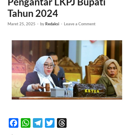
Pengantar LKPJ Bupati
Tahun 2024
Maret 25, 2025
-
by
Redaksi
-
Leave a Comment
F
W
T
T
T
ac
h
el
w
hr