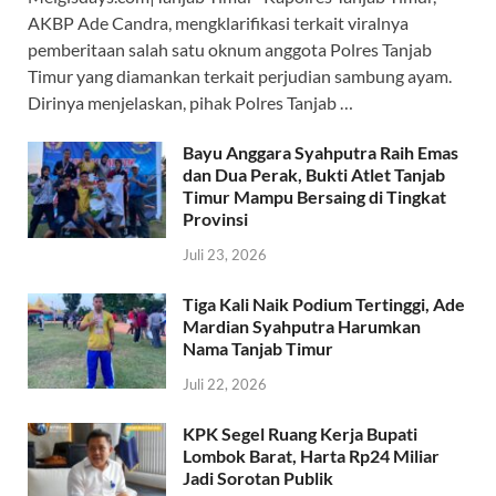
e
at
e
itt
e
AKBP Ade Candra, mengklarifikasi terkait viralnya
b
s
gr
er
a
pemberitaan salah satu oknum anggota Polres Tanjab
o
A
a
ds
Timur yang diamankan terkait perjudian sambung ayam.
Dirinya menjelaskan, pihak Polres Tanjab …
o
p
m
k
p
Bayu Anggara Syahputra Raih Emas
dan Dua Perak, Bukti Atlet Tanjab
Timur Mampu Bersaing di Tingkat
Provinsi
Juli 23, 2026
Tiga Kali Naik Podium Tertinggi, Ade
Mardian Syahputra Harumkan
Nama Tanjab Timur
Juli 22, 2026
KPK Segel Ruang Kerja Bupati
Lombok Barat, Harta Rp24 Miliar
Jadi Sorotan Publik