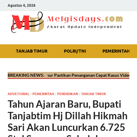
Agustus 4, 2026
Akurat Update Independent
TANJAB TIMUR
POLRI/TNI
PEMERINTAH
res Tanjab Timur Pastikan Penanganan Cepat Kasus Video Viral Oknum 
BREAKING NEWS:
ADVETORIAL
/
PEMERINTAH
/
PENDIDIKAN
/
TANJAB TIMUR
Tahun Ajaran Baru, Bupati
Tanjabtim Hj Dillah Hikmah
Sari Akan Luncurkan 6.725