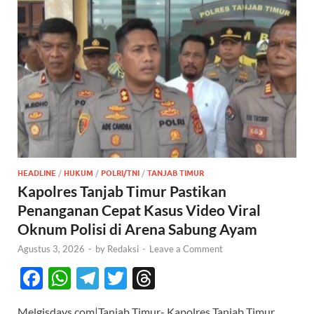
HEADLINE
/
HUKUM
/
POLRI/TNI
/
TANJAB TIMUR
Kapolres Tanjab Timur Pastikan
Penanganan Cepat Kasus Video Viral
Oknum Polisi di Arena Sabung Ayam
Agustus 3, 2026
-
by
Redaksi
-
Leave a Comment
F
W
T
T
T
ac
h
el
w
hr
Melgisdays.com|Tanjab Timur- Kapolres Tanjab Timur,