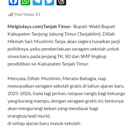
F
W
T
T
T
ac
h
el
w
hr
Post Views:
81
e
at
e
itt
e
Melgisdays.com|Tanjab Timur-
Bupati-Wakil Bupati
b
s
gr
er
a
Kabupaten Tanjung Jabung Timur (Tanjabtim), Dillah
o
A
a
ds
Hikmah Sari-Muslimin Tanja, akan segera tunaikan janji
o
p
m
politiknya, yaitu pemberlakuan seragam sekolah untuk
k
p
siswa baru pada jenjang TK, SD dan SMP lingkup
pendidikan se-Kabupaten Tanjab Timur.
Menyala, Dillah-Muslimin, Merata-Bahagia, siap
mewujudkan seragam sekolah gratis di tahun ajaran baru
2025-2026, tiada lagi jeritan, ratapan tangis bagi keluarga
yang kurang mampu, dengan seragam gratis ini, tentunya
akan mengurangi beban yang mendasar bagi
orangtua/wali murid,
di setiap ajaran baru masuk sekolah.